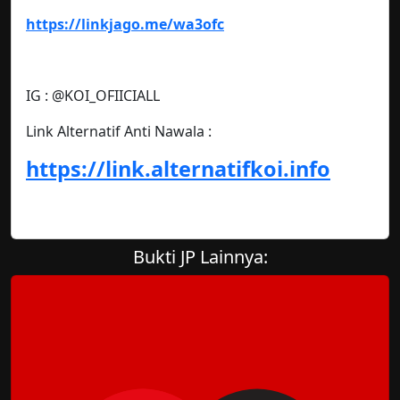
https://linkjago.me/wa3ofc
IG : @KOI_OFIICIALL
Link Alternatif Anti Nawala :
https://link.alternatifkoi.info
Bukti JP Lainnya: