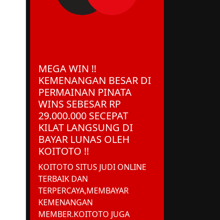
MEGA WIN !!
KEMENANGAN BESAR DI
PERMAINAN PINATA
WINS SEBESAR RP
29.000.000 SECEPAT
KILAT LANGSUNG DI
BAYAR LUNAS OLEH
KOITOTO !!
KOITOTO SITUS JUDI ONLINE
TERBAIK DAN
TERPERCAYA,MEMBAYAR
KEMENANGAN
MEMBER.KOITOTO JUGA