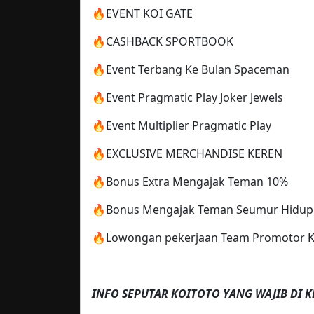
🔥EVENT KOI GATE
🔥
CASHBACK SPORTBOOK
🔥Event Terbang Ke Bulan Spaceman
🔥Event Pragmatic Play Joker Jewels
🔥Event Multiplier Pragmatic Play
🔥EXCLUSIVE MERCHANDISE KEREN
🔥Bonus Extra Mengajak Teman 10%
🔥Bonus Mengajak Teman Seumur Hidup
🔥Lowongan pekerjaan Team Promotor 
INFO SEPUTAR KOITOTO YANG WAJIB DI K