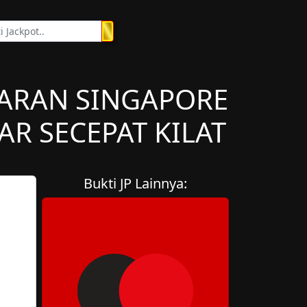
SARAN SINGAPORE
YAR SECEPAT KILAT
Bukti JP Lainnya: