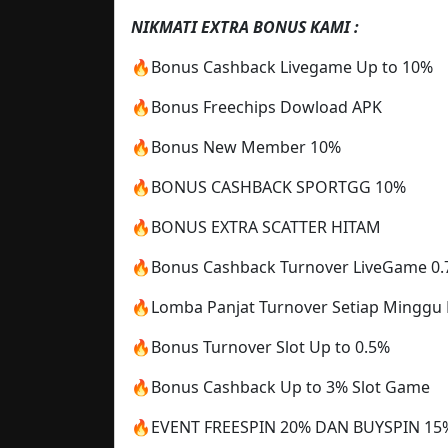
NIKMATI EXTRA BONUS KAMI :
🔥Bonus Cashback Livegame Up to 10%
🔥Bonus Freechips Dowload APK
🔥Bonus New Member 10%
🔥BONUS CASHBACK SPORTGG 10%
🔥BONUS EXTRA SCATTER HITAM
🔥Bonus Cashback Turnover LiveGame 0
🔥Lomba Panjat Turnover Setiap Minggu 
🔥Bonus Turnover Slot Up to 0.5%
🔥Bonus Cashback Up to 3% Slot Game
🔥EVENT FREESPIN 20% DAN BUYSPIN 15