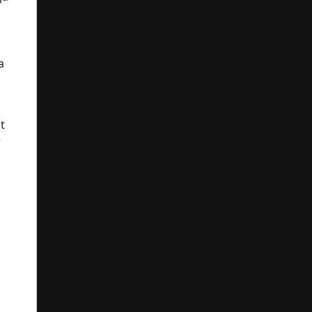
a
t
r