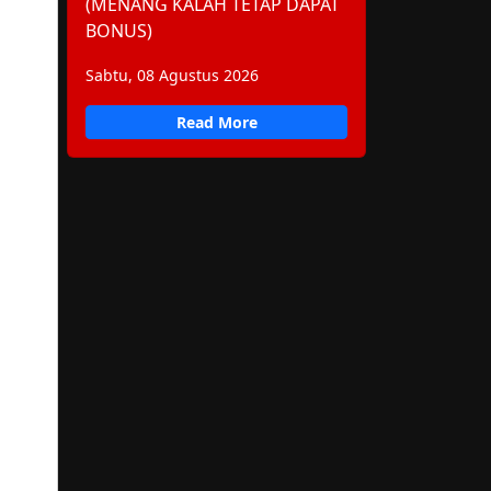
(MENANG KALAH TETAP DAPAT
BONUS)
Sabtu, 08 Agustus 2026
Read More