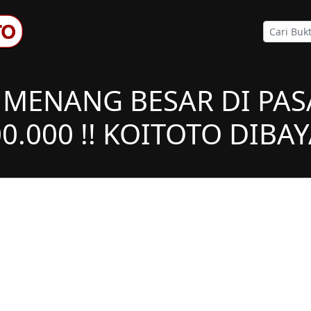
!! MENANG BESAR DI PA
0.000 !! KOITOTO DIBA