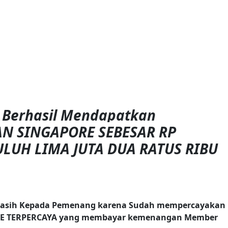
 Berhasil Mendapatkan
N SINGAPORE SEBESAR RP
PULUH LIMA JUTA DUA RATUS RIBU
Kasih Kepada Pemenang karena Sudah mempercayakan
NE TERPERCAYA yang membayar kemenangan Member