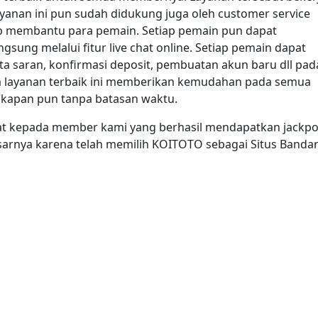
ayanan ini pun sudah didukung juga oleh customer service
p membantu para pemain. Setiap pemain pun dapat
sung melalui fitur live chat online. Setiap pemain dapat
 saran, konfirmasi deposit, pembuatan akun baru dll pad
nya layanan terbaik ini memberikan kemudahan pada semua
kapan pun tanpa batasan waktu.
t kepada member kami yang berhasil mendapatkan jackpo
sarnya karena telah memilih KOITOTO sebagai Situs Banda