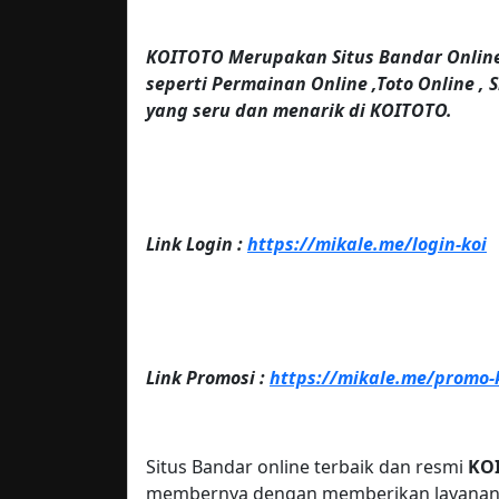
KOITOTO Merupakan Situs Bandar Onlin
seperti Permainan Online ,Toto Online
yang seru dan menarik di KOITOTO.
Link Login :
https://mikale.me/login-koi
Link Promosi :
https://mikale.me/promo-
Situs Bandar online terbaik dan resmi
KO
membernya dengan memberikan layanan t