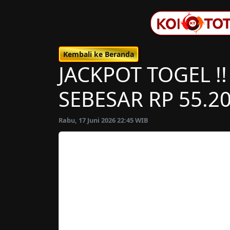
Kembali ke Beranda
JACKPOT TOGEL 
SEBESAR RP 55.20
Rabu, 17 Juni 2026 22:45 WIB