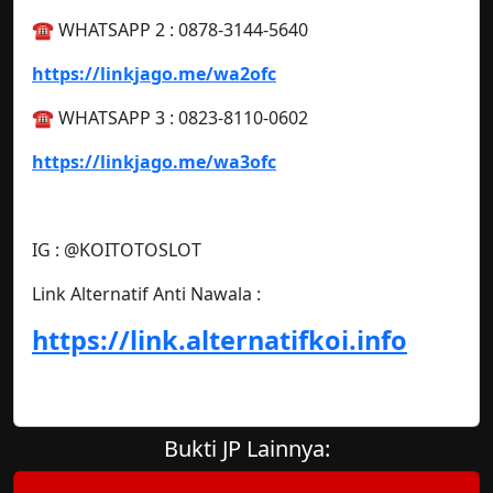
☎️ WHATSAPP 2 : 0878-3144-5640
https://linkjago.me/wa2ofc
☎️ WHATSAPP 3 : 0823-8110-0602
https://linkjago.me/wa3ofc
IG : @KOITOTOSLOT
Link Alternatif Anti Nawala :
https://link.alternatifkoi.info
Bukti JP Lainnya: