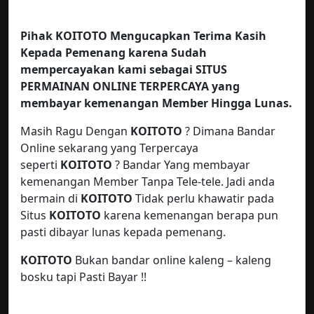
Pihak KOITOTO Mengucapkan Terima Kasih
Kepada Pemenang karena Sudah
mempercayakan kami sebagai SITUS
PERMAINAN ONLINE TERPERCAYA yang
membayar kemenangan Member Hingga Lunas.
Masih Ragu Dengan
KOITOTO
? Dimana Bandar
Online sekarang yang Terpercaya
seperti
KOITOTO
? Bandar Yang membayar
kemenangan Member Tanpa Tele-tele. Jadi anda
bermain di
KOITOTO
Tidak perlu khawatir pada
Situs
KOITOTO
karena kemenangan berapa pun
pasti dibayar lunas kepada pemenang.
KOITOTO
Bukan bandar online kaleng – kaleng
bosku tapi Pasti Bayar !!