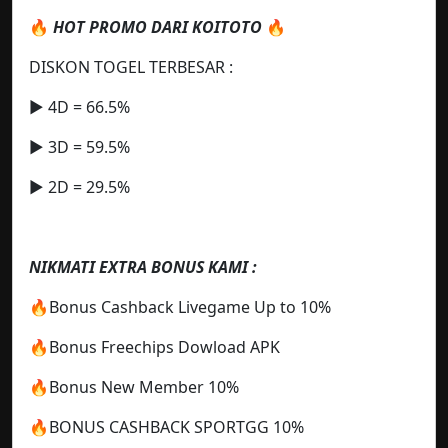
🔥
HOT PROMO DARI KOITOTO
🔥
DISKON TOGEL TERBESAR :
▶️ 4D = 66.5%
▶️ 3D = 59.5%
▶️ 2D = 29.5%
NIKMATI EXTRA BONUS KAMI :
🔥Bonus Cashback Livegame Up to 10%
🔥Bonus Freechips Dowload APK
🔥Bonus New Member 10%
🔥BONUS CASHBACK SPORTGG 10%