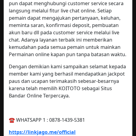
pun dapat menghubungi customer service secara
langsung melalui fitur live chat online. Setiap
pemain dapat mengajukan pertanyaan, keluhan,
meminta saran, konfirmasi deposit, pembuatan
akun baru dll pada customer service melalui live
chat. Adanya layanan terbaik ini memberikan
kemudahan pada semua pemain untuk mainkan
Permainan online kapan pun tanpa batasan waktu.
Dengan demikian kami sampaikan selamat kepada
member kami yang berhasil mendapatkan jackpot
paus dan ucapan terimakasih sebesar-besarnya
karena telah memilih KOITOTO sebagai Situs
Bandar Online Terpercaya.
☎️ WHATSAPP 1 : 0878-1439-5381
https://linkjago.me/official