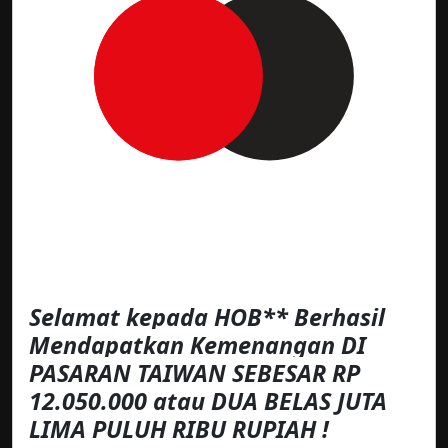
Selamat kepada HOB** Berhasil
Mendapatkan Kemenangan DI
PASARAN TAIWAN SEBESAR RP
12.050.000 atau DUA BELAS JUTA
LIMA PULUH RIBU RUPIAH !