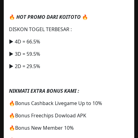
🔥
HOT PROMO DARI KOITOTO
🔥
DISKON TOGEL TERBESAR :
▶️ 4D = 66.5%
▶️ 3D = 59.5%
▶️ 2D = 29.5%
NIKMATI EXTRA BONUS KAMI :
🔥Bonus Cashback Livegame Up to 10%
🔥Bonus Freechips Dowload APK
🔥Bonus New Member 10%