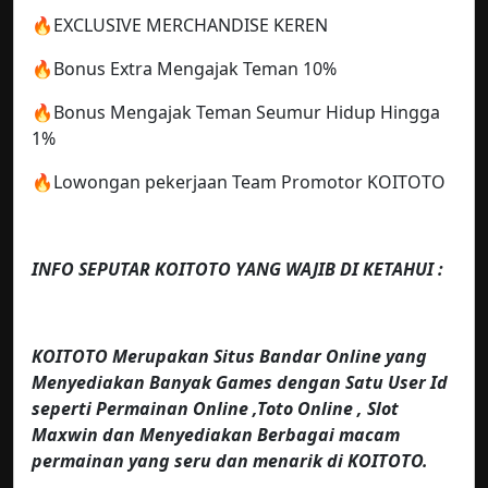
🔥EXCLUSIVE MERCHANDISE KEREN
🔥Bonus Extra Mengajak Teman 10%
🔥Bonus Mengajak Teman Seumur Hidup Hingga
1%
🔥Lowongan pekerjaan Team Promotor KOITOTO
INFO SEPUTAR KOITOTO YANG WAJIB DI KETAHUI :
KOITOTO Merupakan Situs Bandar Online yang
Menyediakan Banyak Games dengan Satu User Id
seperti Permainan Online ,Toto Online , Slot
Maxwin dan Menyediakan Berbagai macam
permainan yang seru dan menarik di KOITOTO.