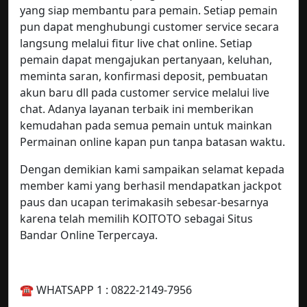
yang siap membantu para pemain. Setiap pemain
pun dapat menghubungi customer service secara
langsung melalui fitur live chat online. Setiap
pemain dapat mengajukan pertanyaan, keluhan,
meminta saran, konfirmasi deposit, pembuatan
akun baru dll pada customer service melalui live
chat. Adanya layanan terbaik ini memberikan
kemudahan pada semua pemain untuk mainkan
Permainan online kapan pun tanpa batasan waktu.
Dengan demikian kami sampaikan selamat kepada
member kami yang berhasil mendapatkan jackpot
paus dan ucapan terimakasih sebesar-besarnya
karena telah memilih KOITOTO sebagai Situs
Bandar Online Terpercaya.
☎️ WHATSAPP 1 : 0822-2149-7956