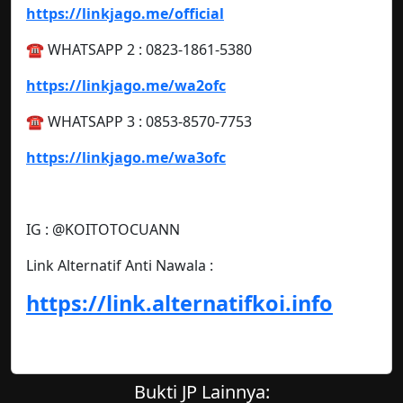
https://linkjago.me/official
☎️ WHATSAPP 2 : 0823-1861-5380
https://linkjago.me/wa2ofc
☎️ WHATSAPP 3 : 0853-8570-7753
https://linkjago.me/wa3ofc
IG : @KOITOTOCUANN
Link Alternatif Anti Nawala :
https://link.alternatifkoi.info
Bukti JP Lainnya: