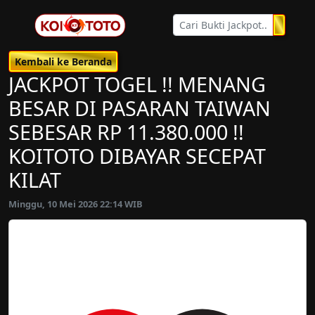
Kembali ke Beranda
JACKPOT TOGEL !! MENANG
BESAR DI PASARAN TAIWAN
SEBESAR RP 11.380.000 !!
KOITOTO DIBAYAR SECEPAT
KILAT
Minggu, 10 Mei 2026 22:14 WIB