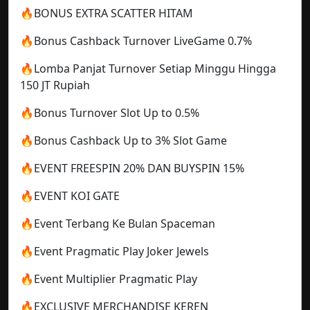
🔥BONUS EXTRA SCATTER HITAM
🔥Bonus Cashback Turnover LiveGame 0.7%
🔥Lomba Panjat Turnover Setiap Minggu Hingga
150 JT Rupiah
🔥Bonus Turnover Slot Up to 0.5%
🔥Bonus Cashback Up to 3% Slot Game
🔥EVENT FREESPIN 20% DAN BUYSPIN 15%
🔥EVENT KOI GATE
🔥Event Terbang Ke Bulan Spaceman
🔥Event Pragmatic Play Joker Jewels
🔥Event Multiplier Pragmatic Play
🔥EXCLUSIVE MERCHANDISE KEREN