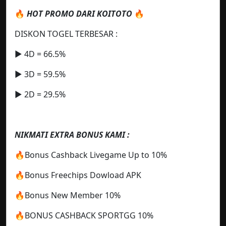
🔥
HOT PROMO DARI KOITOTO
🔥
DISKON TOGEL TERBESAR :
▶️ 4D = 66.5%
▶️ 3D = 59.5%
▶️ 2D = 29.5%
NIKMATI EXTRA BONUS KAMI :
🔥Bonus Cashback Livegame Up to 10%
🔥Bonus Freechips Dowload APK
🔥Bonus New Member 10%
🔥BONUS CASHBACK SPORTGG 10%