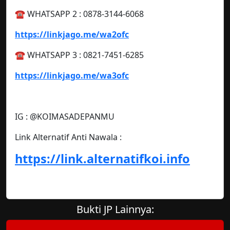
☎️ WHATSAPP 2 : 0878-3144-6068
https://linkjago.me/wa2ofc
☎️ WHATSAPP 3 : 0821-7451-6285
https://linkjago.me/wa3ofc
IG : @KOIMASADEPANMU
Link Alternatif Anti Nawala :
https://link.alternatifkoi.info
Bukti JP Lainnya: