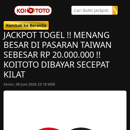
Kembali ke Beranda
JACKPOT TOGEL !! MENANG
BESAR DI PASARAN TAIWAN
SEBESAR RP 20.000.000 !!
KOITOTO DIBAYAR SECEPAT
KILAT
Senin, 08 Juni 2026 23:18 WIB