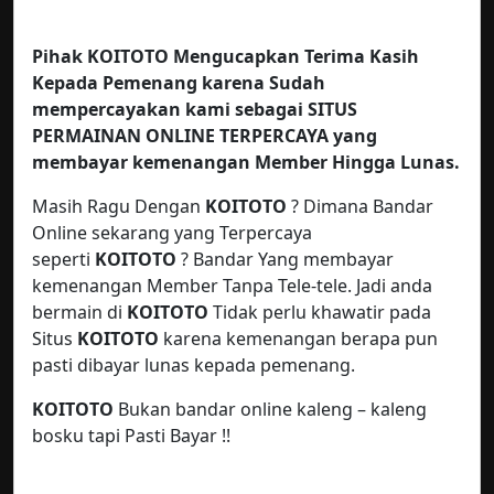
Pihak KOITOTO Mengucapkan Terima Kasih
Kepada Pemenang karena Sudah
mempercayakan kami sebagai SITUS
PERMAINAN ONLINE TERPERCAYA yang
membayar kemenangan Member Hingga Lunas.
Masih Ragu Dengan
KOITOTO
? Dimana Bandar
Online sekarang yang Terpercaya
seperti
KOITOTO
? Bandar Yang membayar
kemenangan Member Tanpa Tele-tele. Jadi anda
bermain di
KOITOTO
Tidak perlu khawatir pada
Situs
KOITOTO
karena kemenangan berapa pun
pasti dibayar lunas kepada pemenang.
KOITOTO
Bukan bandar online kaleng – kaleng
bosku tapi Pasti Bayar !!