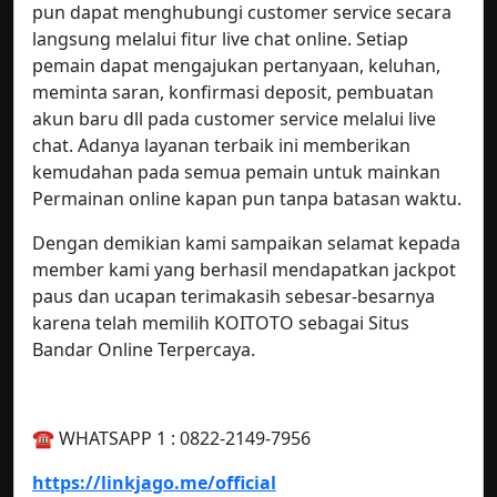
pun dapat menghubungi customer service secara
langsung melalui fitur live chat online. Setiap
pemain dapat mengajukan pertanyaan, keluhan,
meminta saran, konfirmasi deposit, pembuatan
akun baru dll pada customer service melalui live
chat. Adanya layanan terbaik ini memberikan
kemudahan pada semua pemain untuk mainkan
Permainan online kapan pun tanpa batasan waktu.
Dengan demikian kami sampaikan selamat kepada
member kami yang berhasil mendapatkan jackpot
paus dan ucapan terimakasih sebesar-besarnya
karena telah memilih KOITOTO sebagai Situs
Bandar Online Terpercaya.
☎️ WHATSAPP 1 : 0822-2149-7956
https://linkjago.me/official