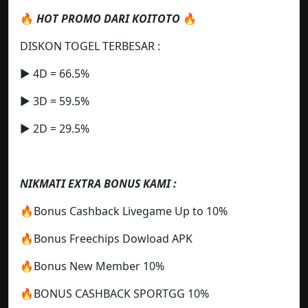
🔥
HOT PROMO DARI KOITOTO
🔥
DISKON TOGEL TERBESAR :
▶️ 4D = 66.5%
▶️ 3D = 59.5%
▶️ 2D = 29.5%
NIKMATI EXTRA BONUS KAMI :
🔥Bonus Cashback Livegame Up to 10%
🔥Bonus Freechips Dowload APK
🔥Bonus New Member 10%
🔥BONUS CASHBACK SPORTGG 10%