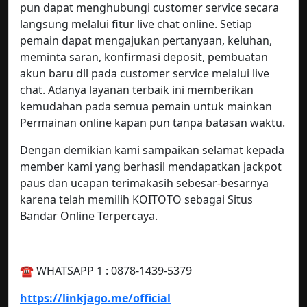
pun dapat menghubungi customer service secara
langsung melalui fitur live chat online. Setiap
pemain dapat mengajukan pertanyaan, keluhan,
meminta saran, konfirmasi deposit, pembuatan
akun baru dll pada customer service melalui live
chat. Adanya layanan terbaik ini memberikan
kemudahan pada semua pemain untuk mainkan
Permainan online kapan pun tanpa batasan waktu.
Dengan demikian kami sampaikan selamat kepada
member kami yang berhasil mendapatkan jackpot
paus dan ucapan terimakasih sebesar-besarnya
karena telah memilih KOITOTO sebagai Situs
Bandar Online Terpercaya.
☎️ WHATSAPP 1 : 0878-1439-5379
https://linkjago.me/official