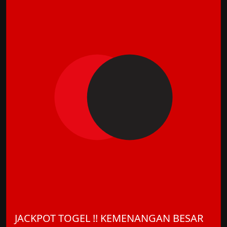
JACKPOT TOGEL !! KEMENANGAN BESAR