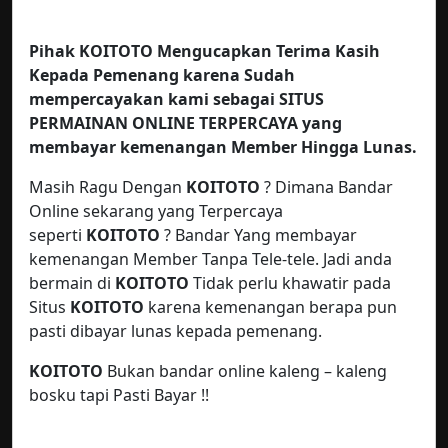
Pihak KOITOTO Mengucapkan Terima Kasih
Kepada Pemenang karena Sudah
mempercayakan kami sebagai SITUS
PERMAINAN ONLINE TERPERCAYA yang
membayar kemenangan Member Hingga Lunas.
Masih Ragu Dengan
KOITOTO
? Dimana Bandar
Online sekarang yang Terpercaya
seperti
KOITOTO
? Bandar Yang membayar
kemenangan Member Tanpa Tele-tele. Jadi anda
bermain di
KOITOTO
Tidak perlu khawatir pada
Situs
KOITOTO
karena kemenangan berapa pun
pasti dibayar lunas kepada pemenang.
KOITOTO
Bukan bandar online kaleng – kaleng
bosku tapi Pasti Bayar !!