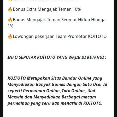
🔥Bonus Extra Mengajak Teman 10%
🔥Bonus Mengajak Teman Seumur Hidup Hingga
1%
🔥Lowongan pekerjaan Team Promotor KOITOTO
INFO SEPUTAR KOITOTO YANG WAJIB DI KETAHUI :
KOITOTO Merupakan Situs Bandar Online yang
Menyediakan Banyak Games dengan Satu User Id
seperti Permainan Online ,Toto Online , Slot
Maxwin dan Menyediakan Berbagai macam
permainan yang seru dan menarik di KOITOTO.