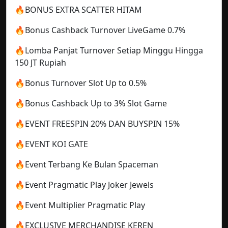
🔥BONUS EXTRA SCATTER HITAM
🔥Bonus Cashback Turnover LiveGame 0.7%
🔥Lomba Panjat Turnover Setiap Minggu Hingga
150 JT Rupiah
🔥Bonus Turnover Slot Up to 0.5%
🔥Bonus Cashback Up to 3% Slot Game
🔥EVENT FREESPIN 20% DAN BUYSPIN 15%
🔥EVENT KOI GATE
🔥Event Terbang Ke Bulan Spaceman
🔥Event Pragmatic Play Joker Jewels
🔥Event Multiplier Pragmatic Play
🔥EXCLUSIVE MERCHANDISE KEREN