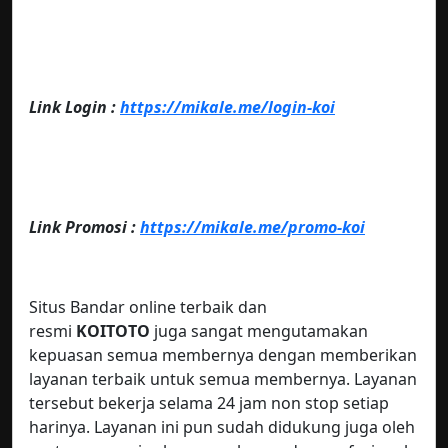
Link Login :
https://mikale.me/login-koi
Link Promosi :
https://mikale.me/promo-koi
Situs Bandar online terbaik dan
resmi
KOITOTO
juga sangat mengutamakan
kepuasan semua membernya dengan memberikan
layanan terbaik untuk semua membernya. Layanan
tersebut bekerja selama 24 jam non stop setiap
harinya. Layanan ini pun sudah didukung juga oleh