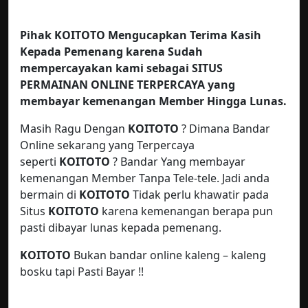
Pihak KOITOTO Mengucapkan Terima Kasih
Kepada Pemenang karena Sudah
mempercayakan kami sebagai SITUS
PERMAINAN ONLINE TERPERCAYA yang
membayar kemenangan Member Hingga Lunas.
Masih Ragu Dengan
KOITOTO
? Dimana Bandar
Online sekarang yang Terpercaya
seperti
KOITOTO
? Bandar Yang membayar
kemenangan Member Tanpa Tele-tele. Jadi anda
bermain di
KOITOTO
Tidak perlu khawatir pada
Situs
KOITOTO
karena kemenangan berapa pun
pasti dibayar lunas kepada pemenang.
KOITOTO
Bukan bandar online kaleng – kaleng
bosku tapi Pasti Bayar !!