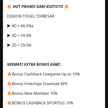
🔥
HOT PROMO DARI KOITOTO
🔥
DISKON TOGEL TERBESAR :
▶️ 4D = 66.5%a
▶️ 3D = 59.5%
▶️ 2D = 29.5%
NIKMATI EXTRA BONUS KAMI :
🔥Bonus Cashback Livegame Up to 10%
🔥Bonus Freechips Dowload APK
🔥Bonus New Member 10%
🔥BONUS CASHBACK SPORTGG 10%