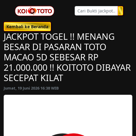
Kembali ke Beranda
JACKPOT TOGEL !! MENANG
BESAR DI PASARAN TOTO
MACAO 5D SEBESAR RP
21.000.000 !! KOITOTO DIBAYAR
SECEPAT KILAT
Jumat, 19 Juni 2026 16:38 WIB