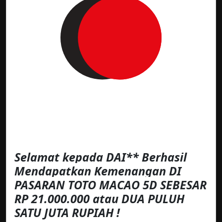
Selamat kepada DAI** Berhasil
Mendapatkan Kemenangan DI
PASARAN TOTO MACAO 5D SEBESAR
RP 21.000.000 atau DUA PULUH
SATU JUTA RUPIAH !