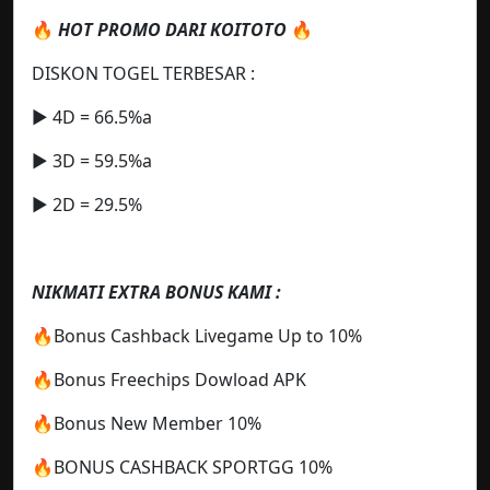
🔥
HOT PROMO DARI KOITOTO
🔥
DISKON TOGEL TERBESAR :
▶️ 4D = 66.5%a
▶️ 3D = 59.5%a
▶️ 2D = 29.5%
NIKMATI EXTRA BONUS KAMI :
🔥Bonus Cashback Livegame Up to 10%
🔥Bonus Freechips Dowload APK
🔥Bonus New Member 10%
🔥BONUS CASHBACK SPORTGG 10%