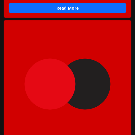
Read More