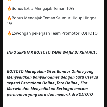
🔥Bonus Extra Mengajak Teman 10%
🔥Bonus Mengajak Teman Seumur Hidup Hingga
1%
🔥Lowongan pekerjaan Team Promotor KOITOTO
INFO SEPUTAR KOITOTO YANG WAJIB DI KETAHUI :
KOITOTO Merupakan Situs Bandar Online yang
Menyediakan Banyak Games dengan Satu User Id
seperti Permainan Online ,Toto Online , Slot
Maxwin dan Menyediakan Berbagai macam
permainan yang seru dan menarik di KOITOTO.