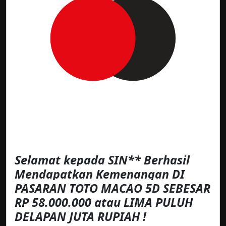
Selamat kepada SIN** Berhasil
Mendapatkan Kemenangan DI
PASARAN TOTO MACAO 5D SEBESAR
RP 58.000.000 atau LIMA PULUH
DELAPAN JUTA RUPIAH !