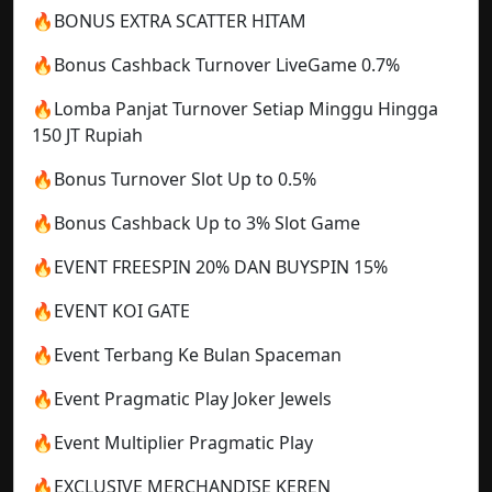
🔥BONUS EXTRA SCATTER HITAM
🔥Bonus Cashback Turnover LiveGame 0.7%
🔥Lomba Panjat Turnover Setiap Minggu Hingga
150 JT Rupiah
🔥Bonus Turnover Slot Up to 0.5%
🔥Bonus Cashback Up to 3% Slot Game
🔥EVENT FREESPIN 20% DAN BUYSPIN 15%
🔥EVENT KOI GATE
🔥Event Terbang Ke Bulan Spaceman
🔥Event Pragmatic Play Joker Jewels
🔥Event Multiplier Pragmatic Play
🔥EXCLUSIVE MERCHANDISE KEREN