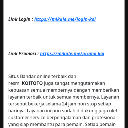
Link Login :
https://mikale.me/login-koi
Link Promosi :
https://mikale.me/promo-koi
Situs Bandar online terbaik dan
resmi
KOITOTO
juga sangat mengutamakan
kepuasan semua membernya dengan memberikan
layanan terbaik untuk semua membernya. Layanan
tersebut bekerja selama 24 jam non stop setiap
harinya. Layanan ini pun sudah didukung juga oleh
customer service berpengalaman dan profesional
yang siap membantu para pemain. Setiap pemain