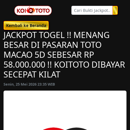
Kembali ke Beranda
JACKPOT TOGEL !! MENANG
BESAR DI PASARAN TOTO
MACAO 5D SEBESAR RP
58.000.000 !! KOITOTO DIBAYAR
SECEPAT KILAT
Senin, 25 Mei 2026 23:35 WIB