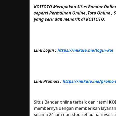
KOITOTO Merupakan Situs Bandar Onlin
seperti Permainan Online ,Toto Online
yang seru dan menarik di KOITOTO.
Link Login :
https://mikale.me/login-koi
Link Promosi :
https://mikale.me/promo-
Situs Bandar online terbaik dan resmi
KO
membernya dengan memberikan layanan t
selama 24 jam non stop setiap harinya. L