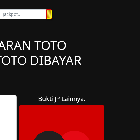
SARAN TOTO
ITOTO DIBAYAR
Bukti JP Lainnya: