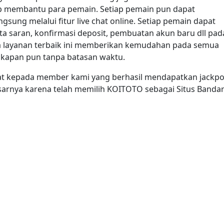
p membantu para pemain. Setiap pemain pun dapat
sung melalui fitur live chat online. Setiap pemain dapat
 saran, konfirmasi deposit, pembuatan akun baru dll pad
nya layanan terbaik ini memberikan kemudahan pada semua
kapan pun tanpa batasan waktu.
t kepada member kami yang berhasil mendapatkan jackpo
sarnya karena telah memilih KOITOTO sebagai Situs Banda