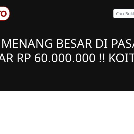
! MENANG BESAR DI PA
R RP 60.000.000 !! KO