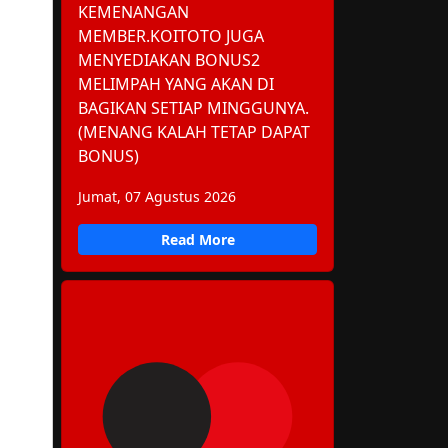
KEMENANGAN
MEMBER.KOITOTO JUGA
MENYEDIAKAN BONUS2
MELIMPAH YANG AKAN DI
BAGIKAN SETIAP MINGGUNYA.
(MENANG KALAH TETAP DAPAT
BONUS)
Jumat, 07 Agustus 2026
Read More