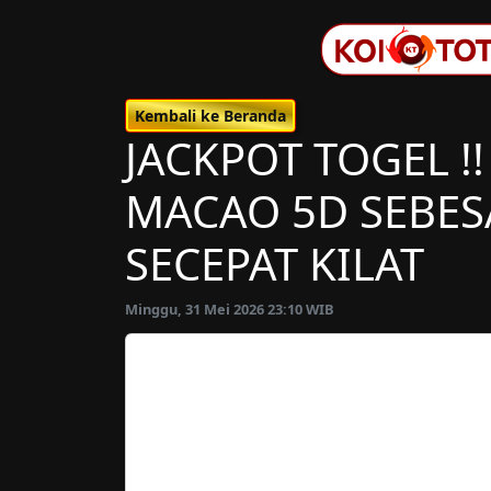
Kembali ke Beranda
JACKPOT TOGEL !
MACAO 5D SEBESA
SECEPAT KILAT
Minggu, 31 Mei 2026 23:10 WIB