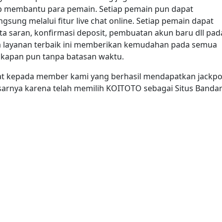
p membantu para pemain. Setiap pemain pun dapat
sung melalui fitur live chat online. Setiap pemain dapat
 saran, konfirmasi deposit, pembuatan akun baru dll pad
nya layanan terbaik ini memberikan kemudahan pada semua
kapan pun tanpa batasan waktu.
t kepada member kami yang berhasil mendapatkan jackpo
sarnya karena telah memilih KOITOTO sebagai Situs Banda