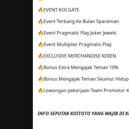
🔥EVENT KOI GATE
🔥Event Terbang Ke Bulan Spaceman
🔥Event Pragmatic Play Joker Jewels
🔥Event Multiplier Pragmatic Play
🔥EXCLUSIVE MERCHANDISE KEREN
🔥Bonus Extra Mengajak Teman 10%
🔥Bonus Mengajak Teman Seumur Hidup
🔥Lowongan pekerjaan Team Promotor 
INFO SEPUTAR KOITOTO YANG WAJIB DI K