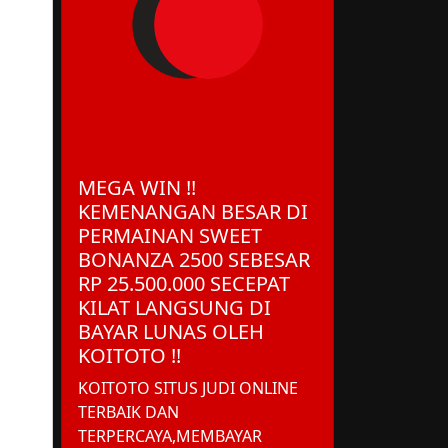
MEGA WIN !!
KEMENANGAN BESAR DI
PERMAINAN SWEET
BONANZA 2500 SEBESAR
RP 25.500.000 SECEPAT
KILAT LANGSUNG DI
BAYAR LUNAS OLEH
KOITOTO !!
KOITOTO SITUS JUDI ONLINE
TERBAIK DAN
TERPERCAYA,MEMBAYAR