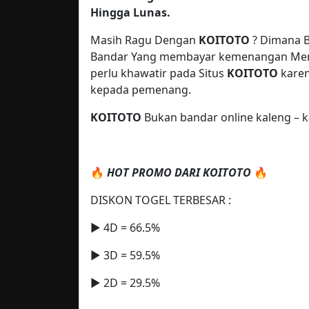
Hingga Lunas.
Masih Ragu Dengan
KOITOTO
? Dimana B
Bandar Yang membayar kemenangan Membe
perlu khawatir pada Situs
KOITOTO
karen
kepada pemenang.
KOITOTO
Bukan bandar online kaleng – ka
🔥
HOT PROMO DARI KOITOTO
🔥
DISKON TOGEL TERBESAR :
▶️ 4D = 66.5%
▶️ 3D = 59.5%
▶️ 2D = 29.5%