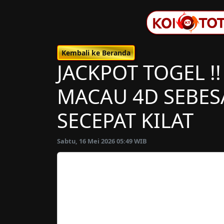
Kembali ke Beranda
JACKPOT TOGEL !
MACAU 4D SEBESA
SECEPAT KILAT
Sabtu, 16 Mei 2026 05:49 WIB