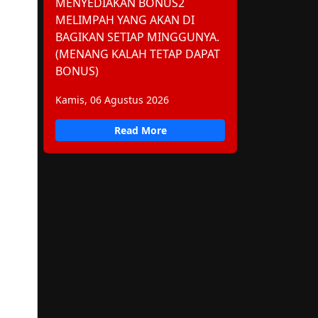
MENYEDIAKAN BONUS2
MELIMPAH YANG AKAN DI
BAGIKAN SETIAP MINGGUNYA.
(MENANG KALAH TETAP DAPAT
BONUS)
Kamis, 06 Agustus 2026
Read More