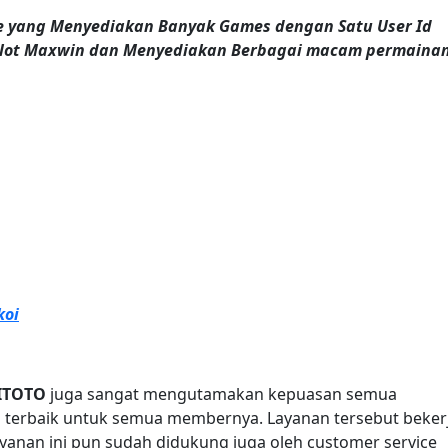
e yang Menyediakan Banyak Games dengan Satu User Id
 , Slot Maxwin dan Menyediakan Berbagai macam permaina
koi
ITOTO
juga sangat mengutamakan kepuasan semua
erbaik untuk semua membernya. Layanan tersebut beker
ayanan ini pun sudah didukung juga oleh customer service