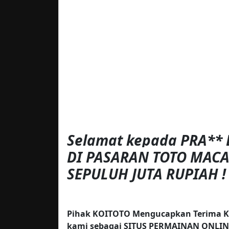
Selamat kepada PRA**
DI PASARAN TOTO MACAU
SEPULUH JUTA RUPIAH !
Pihak KOITOTO Mengucapkan Terima 
kami sebagai SITUS PERMAINAN ONLI