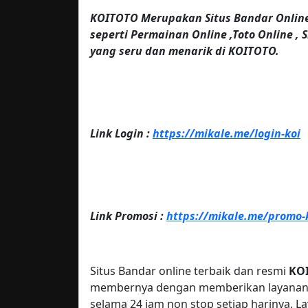
KOITOTO Merupakan Situs Bandar Onlin
seperti Permainan Online ,Toto Online
yang seru dan menarik di KOITOTO.
Link Login :
https://mikale.me/login-koi
Link Promosi :
https://mikale.me/promo-
Situs Bandar online terbaik dan resmi
KO
membernya dengan memberikan layanan t
selama 24 jam non stop setiap harinya. L