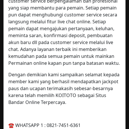
customer service berpengalaman dan profesional
yang siap membantu para pemain. Setiap pemain
pun dapat menghubungi customer service secara
langsung melalui fitur live chat online. Setiap
pemain dapat mengajukan pertanyaan, keluhan,
meminta saran, konfirmasi deposit, pembuatan
akun baru dll pada customer service melalui live
chat. Adanya layanan terbaik ini memberikan
kemudahan pada semua pemain untuk mainkan
Permainan online kapan pun tanpa batasan waktu.
Dengan demikian kami sampaikan selamat kepada
member kami yang berhasil mendapatkan jackpot
paus dan ucapan terimakasih sebesar-besarnya
karena telah memilih KOITOTO sebagai Situs
Bandar Online Terpercaya.
☎️ WHATSAPP 1 : 0821-7451-6361