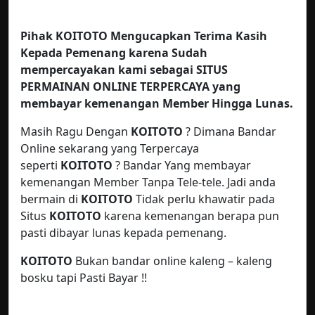
Pihak KOITOTO Mengucapkan Terima Kasih
Kepada Pemenang karena Sudah
mempercayakan kami sebagai SITUS
PERMAINAN ONLINE TERPERCAYA yang
membayar kemenangan Member Hingga Lunas.
Masih Ragu Dengan
KOITOTO
? Dimana Bandar
Online sekarang yang Terpercaya
seperti
KOITOTO
? Bandar Yang membayar
kemenangan Member Tanpa Tele-tele. Jadi anda
bermain di
KOITOTO
Tidak perlu khawatir pada
Situs
KOITOTO
karena kemenangan berapa pun
pasti dibayar lunas kepada pemenang.
KOITOTO
Bukan bandar online kaleng – kaleng
bosku tapi Pasti Bayar !!