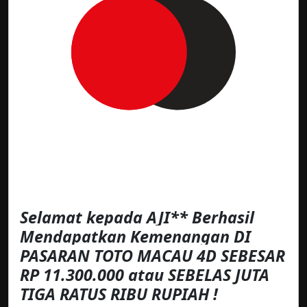
Selamat kepada AJI** Berhasil
Mendapatkan Kemenangan DI
PASARAN TOTO MACAU 4D SEBESAR
RP 11.300.000 atau SEBELAS JUTA
TIGA RATUS RIBU RUPIAH !