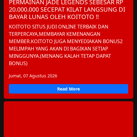
PERMAINAN JADE LEGENDS SEBESAR RP
20.000.000 SECEPAT KILAT LANGSUNG DI
BAYAR LUNAS OLEH KOITOTO !!
KOITOTO SITUS JUDI ONLINE TERBAIK DAN
TERPERCAYA,MEMBAYAR KEMENANGAN
MEMBER.KOITOTO JUGA MENYEDIAKAN BONUS2
MELIMPAH YANG AKAN DI BAGIKAN SETIAP
MINGGUNYA.(MENANG KALAH TETAP DAPAT
BONUS)
Jumat, 07 Agustus 2026
Read More