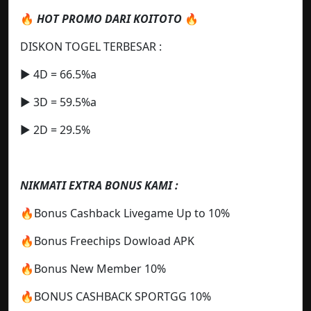
🔥
HOT PROMO DARI KOITOTO
🔥
DISKON TOGEL TERBESAR :
▶️ 4D = 66.5%a
▶️ 3D = 59.5%a
▶️ 2D = 29.5%
NIKMATI EXTRA BONUS KAMI :
🔥Bonus Cashback Livegame Up to 10%
🔥Bonus Freechips Dowload APK
🔥Bonus New Member 10%
🔥BONUS CASHBACK SPORTGG 10%