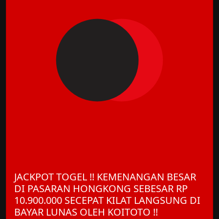
JACKPOT TOGEL !! KEMENANGAN BESAR
DI PASARAN HONGKONG SEBESAR RP
10.900.000 SECEPAT KILAT LANGSUNG DI
BAYAR LUNAS OLEH KOITOTO !!