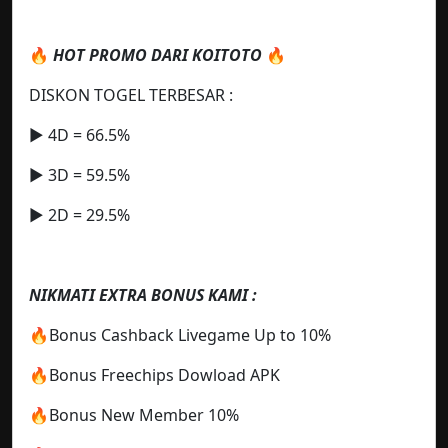
🔥
HOT PROMO DARI KOITOTO
🔥
DISKON TOGEL TERBESAR :
▶️ 4D = 66.5%
▶️ 3D = 59.5%
▶️ 2D = 29.5%
NIKMATI EXTRA BONUS KAMI :
🔥Bonus Cashback Livegame Up to 10%
🔥Bonus Freechips Dowload APK
🔥Bonus New Member 10%