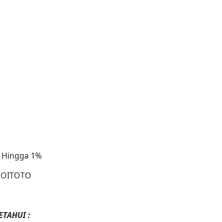
 Hingga 1%
KOITOTO
ETAHUI :