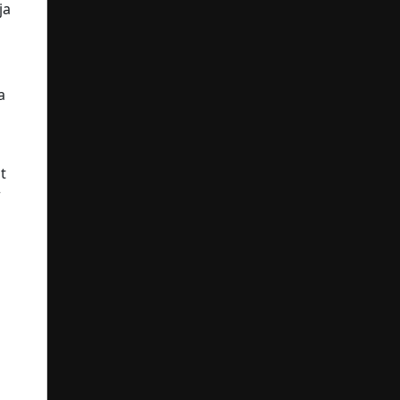
ja
a
t
r