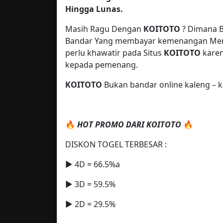
Hingga Lunas.
Masih Ragu Dengan
KOITOTO
? Dimana B
Bandar Yang membayar kemenangan Membe
perlu khawatir pada Situs
KOITOTO
karen
kepada pemenang.
KOITOTO
Bukan bandar online kaleng – ka
🔥
HOT PROMO DARI KOITOTO
🔥
DISKON TOGEL TERBESAR :
▶️ 4D = 66.5%a
▶️ 3D = 59.5%
▶️ 2D = 29.5%