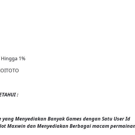
 Hingga 1%
KOITOTO
ETAHUI :
e yang Menyediakan Banyak Games dengan Satu User Id
 , Slot Maxwin dan Menyediakan Berbagai macam permaina