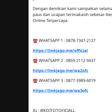
Dengan demikian kami sampaikan selama
paus dan ucapan terimakasih sebesar-be
Online Terpercaya.
☎️ WHATSAPP 1 : 0878-7347-2127
https://linkjago.me/official
☎️ WHATSAPP 2 : 0859-2112-9437
https://linkjago.me/wa2ofc
☎️ WHATSAPP 3 : 0877-3989-6019
https://linkjago.me/wa3ofc
IG : @KOITOTOFICIALL