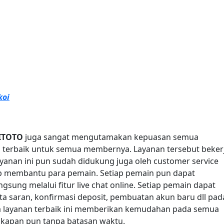
koi
ITOTO
juga sangat mengutamakan kepuasan semua
erbaik untuk semua membernya. Layanan tersebut beker
ayanan ini pun sudah didukung juga oleh customer service
p membantu para pemain. Setiap pemain pun dapat
sung melalui fitur live chat online. Setiap pemain dapat
 saran, konfirmasi deposit, pembuatan akun baru dll pad
nya layanan terbaik ini memberikan kemudahan pada semua
kapan pun tanpa batasan waktu.