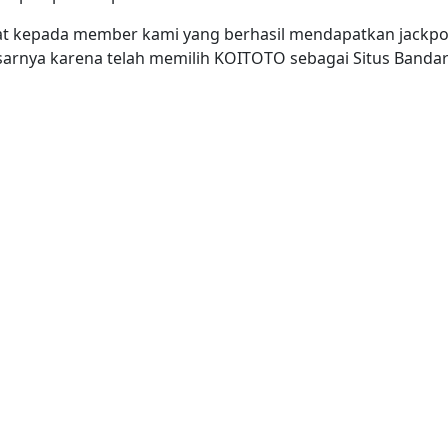
t kepada member kami yang berhasil mendapatkan jackpo
sarnya karena telah memilih KOITOTO sebagai Situs Banda