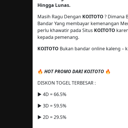
Hingga Lunas.
Masih Ragu Dengan
KOITOTO
? Dimana B
Bandar Yang membayar kemenangan Membe
perlu khawatir pada Situs
KOITOTO
karen
kepada pemenang.
KOITOTO
Bukan bandar online kaleng – ka
🔥
HOT PROMO DARI KOITOTO
🔥
DISKON TOGEL TERBESAR :
▶️ 4D = 66.5%
▶️ 3D = 59.5%
▶️ 2D = 29.5%