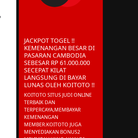
?
JACKPOT TOGEL !!
KEMENANGAN BESAR DI
PASARAN CAMBODIA
SEBESAR RP 61.000.000
SECEPAT KILAT
LANGSUNG DI BAYAR
LUNAS OLEH KOITOTO !!
KOITOTO SITUS JUDI ONLINE
TERBAIK DAN
TERPERCAYA,MEMBAYAR
KEMENANGAN
MEMBER.KOITOTO JUGA
MENYEDIAKAN BONUS2