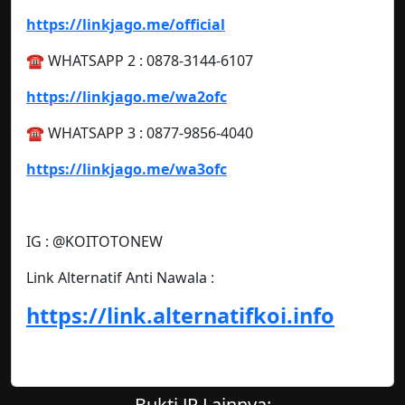
https://linkjago.me/official
☎️ WHATSAPP 2 : 0878-3144-6107
https://linkjago.me/wa2ofc
☎️ WHATSAPP 3 : 0877-9856-4040
https://linkjago.me/wa3ofc
IG : @KOITOTONEW
Link Alternatif Anti Nawala :
https://link.alternatifkoi.info
Bukti JP Lainnya: