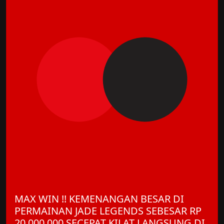
MAX WIN !! KEMENANGAN BESAR DI
PERMAINAN JADE LEGENDS SEBESAR RP
20.000.000 SECEPAT KILAT LANGSUNG DI