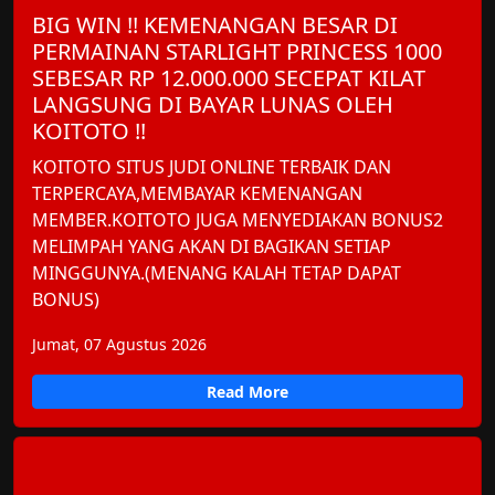
BIG WIN !! KEMENANGAN BESAR DI
PERMAINAN STARLIGHT PRINCESS 1000
SEBESAR RP 12.000.000 SECEPAT KILAT
LANGSUNG DI BAYAR LUNAS OLEH
KOITOTO !!
KOITOTO SITUS JUDI ONLINE TERBAIK DAN
TERPERCAYA,MEMBAYAR KEMENANGAN
MEMBER.KOITOTO JUGA MENYEDIAKAN BONUS2
MELIMPAH YANG AKAN DI BAGIKAN SETIAP
MINGGUNYA.(MENANG KALAH TETAP DAPAT
BONUS)
Jumat, 07 Agustus 2026
Read More