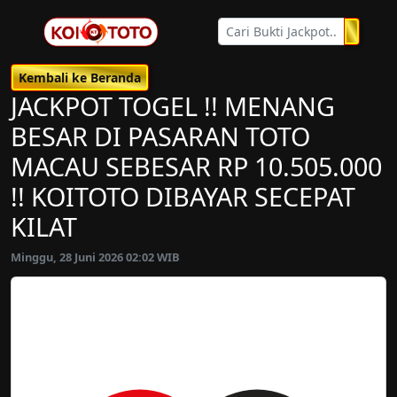
Kembali ke Beranda
JACKPOT TOGEL !! MENANG
BESAR DI PASARAN TOTO
MACAU SEBESAR RP 10.505.000
!! KOITOTO DIBAYAR SECEPAT
KILAT
Minggu, 28 Juni 2026 02:02 WIB