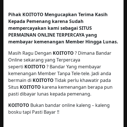
Pihak KOITOTO Mengucapkan Terima Kasih
Kepada Pemenang karena Sudah
mempercayakan kami sebagai SITUS
PERMAINAN ONLINE TERPERCAYA yang
membayar kemenangan Member Hingga Lunas.
Masih Ragu Dengan
KOITOTO
? Dimana Bandar
Online sekarang yang Terpercaya
seperti
KOITOTO
? Bandar Yang membayar
kemenangan Member Tanpa Tele-tele. Jadi anda
bermain di
KOITOTO
Tidak perlu khawatir pada
Situs
KOITOTO
karena kemenangan berapa pun
pasti dibayar lunas kepada pemenang.
KOITOTO
Bukan bandar online kaleng – kaleng
bosku tapi Pasti Bayar !!