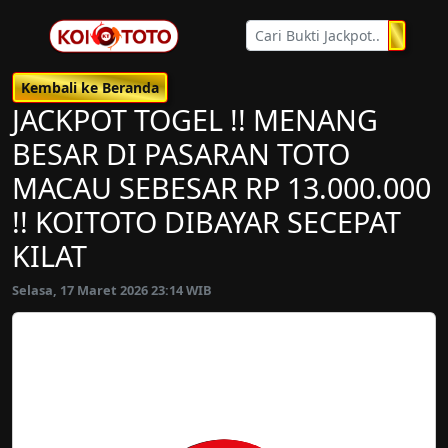
Kembali ke Beranda
JACKPOT TOGEL !! MENANG
BESAR DI PASARAN TOTO
MACAU SEBESAR RP 13.000.000
!! KOITOTO DIBAYAR SECEPAT
KILAT
Selasa, 17 Maret 2026 23:14 WIB