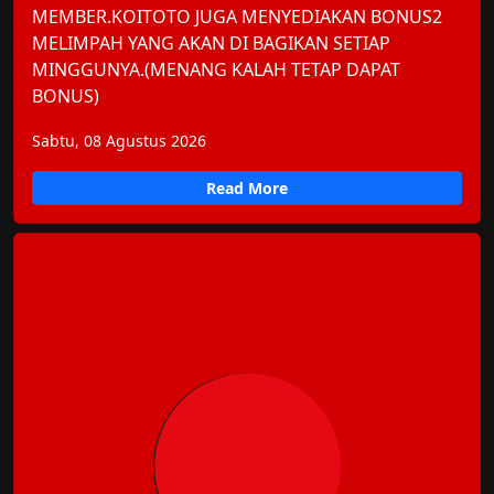
MEMBER.KOITOTO JUGA MENYEDIAKAN BONUS2
MELIMPAH YANG AKAN DI BAGIKAN SETIAP
MINGGUNYA.(MENANG KALAH TETAP DAPAT
BONUS)
Sabtu, 08 Agustus 2026
Read More