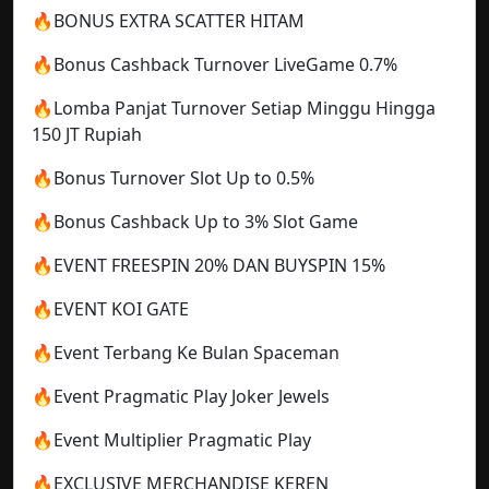
🔥BONUS EXTRA SCATTER HITAM
🔥Bonus Cashback Turnover LiveGame 0.7%
🔥Lomba Panjat Turnover Setiap Minggu Hingga
150 JT Rupiah
🔥Bonus Turnover Slot Up to 0.5%
🔥Bonus Cashback Up to 3% Slot Game
🔥EVENT FREESPIN 20% DAN BUYSPIN 15%
🔥EVENT KOI GATE
🔥Event Terbang Ke Bulan Spaceman
🔥Event Pragmatic Play Joker Jewels
🔥Event Multiplier Pragmatic Play
🔥EXCLUSIVE MERCHANDISE KEREN