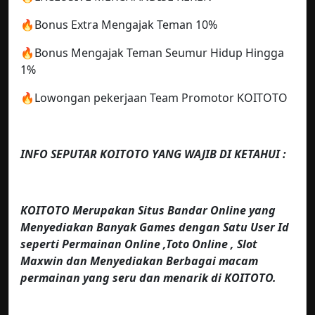
🔥Bonus Extra Mengajak Teman 10%
🔥Bonus Mengajak Teman Seumur Hidup Hingga
1%
🔥Lowongan pekerjaan Team Promotor KOITOTO
INFO SEPUTAR KOITOTO YANG WAJIB DI KETAHUI :
KOITOTO Merupakan Situs Bandar Online yang
Menyediakan Banyak Games dengan Satu User Id
seperti Permainan Online ,Toto Online , Slot
Maxwin dan Menyediakan Berbagai macam
permainan yang seru dan menarik di KOITOTO.