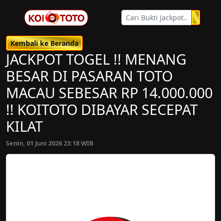
Kembali ke Beranda
JACKPOT TOGEL !! MENANG
BESAR DI PASARAN TOTO
MACAU SEBESAR RP 14.000.000
!! KOITOTO DIBAYAR SECEPAT
KILAT
Senin, 01 Juni 2026 23:18 WIB