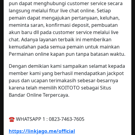
pun dapat menghubungi customer service secara
langsung melalui fitur live chat online. Setiap
pemain dapat mengajukan pertanyaan, keluhan,
meminta saran, konfirmasi deposit, pembuatan
akun baru dll pada customer service melalui live
chat. Adanya layanan terbaik ini memberikan
kemudahan pada semua pemain untuk mainkan
Permainan online kapan pun tanpa batasan waktu.
Dengan demikian kami sampaikan selamat kepada
member kami yang berhasil mendapatkan jackpot
paus dan ucapan terimakasih sebesar-besarnya
karena telah memilih KOITOTO sebagai Situs
Bandar Online Terpercaya.
☎️ WHATSAPP 1 : 0823-7463-7605
https://linkjago.me/official