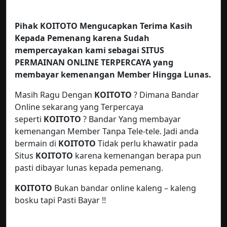
Pihak KOITOTO Mengucapkan Terima Kasih
Kepada Pemenang karena Sudah
mempercayakan kami sebagai SITUS
PERMAINAN ONLINE TERPERCAYA yang
membayar kemenangan Member Hingga Lunas.
Masih Ragu Dengan
KOITOTO
? Dimana Bandar
Online sekarang yang Terpercaya
seperti
KOITOTO
? Bandar Yang membayar
kemenangan Member Tanpa Tele-tele. Jadi anda
bermain di
KOITOTO
Tidak perlu khawatir pada
Situs
KOITOTO
karena kemenangan berapa pun
pasti dibayar lunas kepada pemenang.
KOITOTO
Bukan bandar online kaleng – kaleng
bosku tapi Pasti Bayar !!