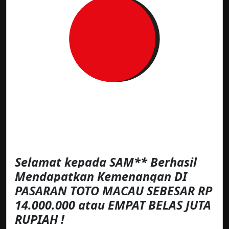
Selamat kepada SAM** Berhasil
Mendapatkan Kemenangan DI
PASARAN TOTO MACAU SEBESAR RP
14.000.000 atau EMPAT BELAS JUTA
RUPIAH !