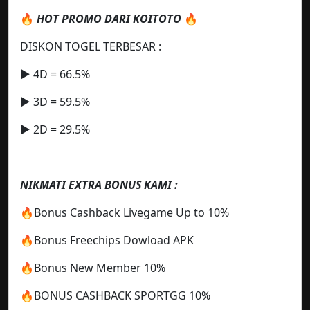
🔥
HOT PROMO DARI KOITOTO
🔥
DISKON TOGEL TERBESAR :
▶️ 4D = 66.5%
▶️ 3D = 59.5%
▶️ 2D = 29.5%
NIKMATI EXTRA BONUS KAMI :
🔥Bonus Cashback Livegame Up to 10%
🔥Bonus Freechips Dowload APK
🔥Bonus New Member 10%
🔥BONUS CASHBACK SPORTGG 10%