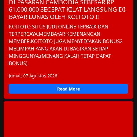
DI PASARAN CAMBODIA SEBESAR RP
61.000.000 SECEPAT KILAT LANGSUNG DI
BAYAR LUNAS OLEH KOITOTO !!
KOITOTO SITUS JUDI ONLINE TERBAIK DAN
TERPERCAYA,MEMBAYAR KEMENANGAN
MEMBER.KOITOTO JUGA MENYEDIAKAN BONUS2
MELIMPAH YANG AKAN DI BAGIKAN SETIAP
MINGGUNYA.(MENANG KALAH TETAP DAPAT
BONUS)
Jumat, 07 Agustus 2026
Read More