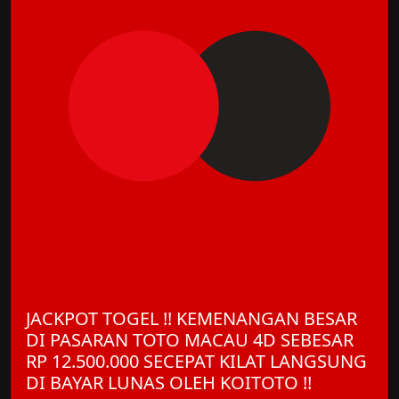
JACKPOT TOGEL !! KEMENANGAN BESAR
DI PASARAN TOTO MACAU 4D SEBESAR
RP 12.500.000 SECEPAT KILAT LANGSUNG
DI BAYAR LUNAS OLEH KOITOTO !!