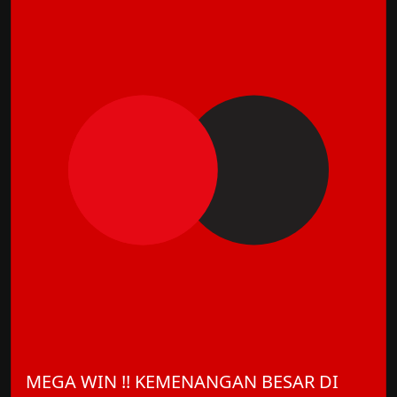
MEGA WIN !! KEMENANGAN BESAR DI