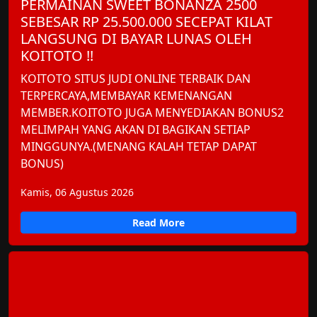
PERMAINAN SWEET BONANZA 2500
SEBESAR RP 25.500.000 SECEPAT KILAT
LANGSUNG DI BAYAR LUNAS OLEH
KOITOTO !!
KOITOTO SITUS JUDI ONLINE TERBAIK DAN
TERPERCAYA,MEMBAYAR KEMENANGAN
MEMBER.KOITOTO JUGA MENYEDIAKAN BONUS2
MELIMPAH YANG AKAN DI BAGIKAN SETIAP
MINGGUNYA.(MENANG KALAH TETAP DAPAT
BONUS)
Kamis, 06 Agustus 2026
Read More