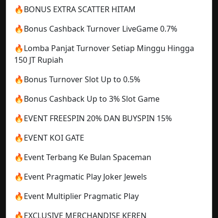
🔥BONUS EXTRA SCATTER HITAM
🔥Bonus Cashback Turnover LiveGame 0.7%
🔥Lomba Panjat Turnover Setiap Minggu Hingga
150 JT Rupiah
🔥Bonus Turnover Slot Up to 0.5%
🔥Bonus Cashback Up to 3% Slot Game
🔥EVENT FREESPIN 20% DAN BUYSPIN 15%
🔥EVENT KOI GATE
🔥Event Terbang Ke Bulan Spaceman
🔥Event Pragmatic Play Joker Jewels
🔥Event Multiplier Pragmatic Play
🔥EXCLUSIVE MERCHANDISE KEREN