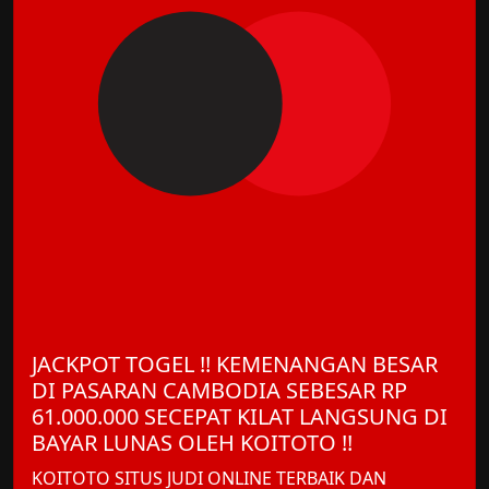
JACKPOT TOGEL !! KEMENANGAN BESAR
DI PASARAN CAMBODIA SEBESAR RP
61.000.000 SECEPAT KILAT LANGSUNG DI
BAYAR LUNAS OLEH KOITOTO !!
KOITOTO SITUS JUDI ONLINE TERBAIK DAN