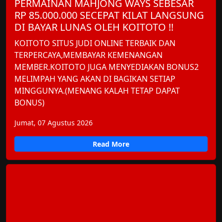
PERMAINAN MAHJONG WAYS SEBESAR
RP 85.000.000 SECEPAT KILAT LANGSUNG
DI BAYAR LUNAS OLEH KOITOTO !!
KOITOTO SITUS JUDI ONLINE TERBAIK DAN
TERPERCAYA,MEMBAYAR KEMENANGAN
MEMBER.KOITOTO JUGA MENYEDIAKAN BONUS2
MELIMPAH YANG AKAN DI BAGIKAN SETIAP
MINGGUNYA.(MENANG KALAH TETAP DAPAT
BONUS)
Jumat, 07 Agustus 2026
Read More