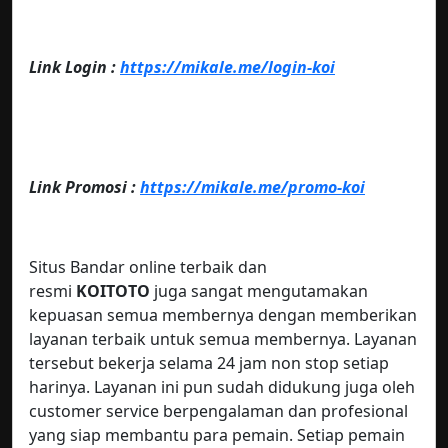
Link Login :
https://mikale.me/login-koi
Link Promosi :
https://mikale.me/promo-koi
Situs Bandar online terbaik dan
resmi
KOITOTO
juga sangat mengutamakan
kepuasan semua membernya dengan memberikan
layanan terbaik untuk semua membernya. Layanan
tersebut bekerja selama 24 jam non stop setiap
harinya. Layanan ini pun sudah didukung juga oleh
customer service berpengalaman dan profesional
yang siap membantu para pemain. Setiap pemain