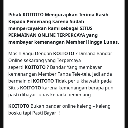
Pihak KOITOTO Mengucapkan Terima Kasih
Kepada Pemenang karena Sudah
mempercayakan kami sebagai SITUS
PERMAINAN ONLINE TERPERCAYA yang
membayar kemenangan Member Hingga Lunas.
Masih Ragu Dengan
KOITOTO
? Dimana Bandar
Online sekarang yang Terpercaya
seperti
KOITOTO
? Bandar Yang membayar
kemenangan Member Tanpa Tele-tele. Jadi anda
bermain di
KOITOTO
Tidak perlu khawatir pada
Situs
KOITOTO
karena kemenangan berapa pun
pasti dibayar lunas kepada pemenang.
KOITOTO
Bukan bandar online kaleng – kaleng
bosku tapi Pasti Bayar !!