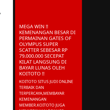
?
MEGA WIN !!
KEMENANGAN BESAR DI
PERMAINAN GATES OF
OLYMPUS SUPER
SCATTER SEBESAR RP
79.000.000 SECEPAT
KILAT LANGSUNG DI
BAYAR LUNAS OLEH
KOITOTO !!
KOITOTO SITUS JUDI ONLINE
TERBAIK DAN
TERPERCAYA,MEMBAYAR
KEMENANGAN
MEMBER.KOITOTO JUGA