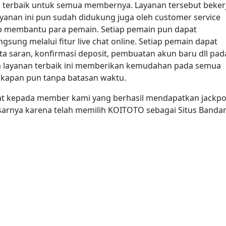
erbaik untuk semua membernya. Layanan tersebut beker
ayanan ini pun sudah didukung juga oleh customer service
p membantu para pemain. Setiap pemain pun dapat
sung melalui fitur live chat online. Setiap pemain dapat
 saran, konfirmasi deposit, pembuatan akun baru dll pad
nya layanan terbaik ini memberikan kemudahan pada semua
kapan pun tanpa batasan waktu.
t kepada member kami yang berhasil mendapatkan jackpo
sarnya karena telah memilih KOITOTO sebagai Situs Banda