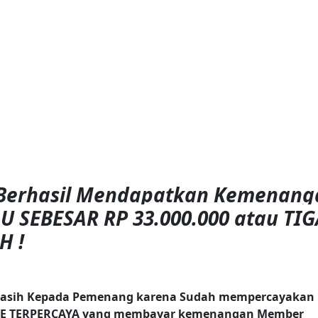
 Berhasil Mendapatkan Kemenang
 SEBESAR RP 33.000.000 atau TIG
H !
Kasih Kepada Pemenang karena Sudah mempercayakan
NE TERPERCAYA yang membayar kemenangan Member