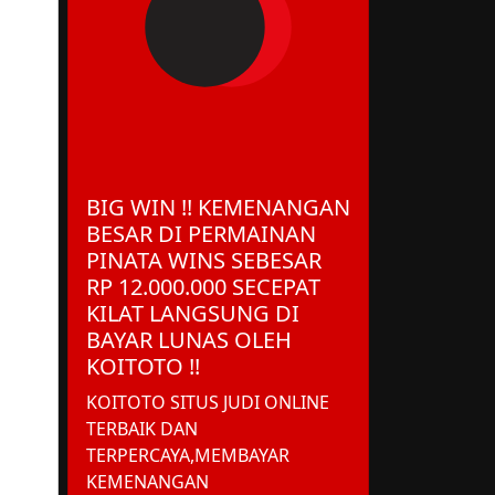
BIG WIN !! KEMENANGAN
BESAR DI PERMAINAN
PINATA WINS SEBESAR
RP 12.000.000 SECEPAT
KILAT LANGSUNG DI
BAYAR LUNAS OLEH
KOITOTO !!
KOITOTO SITUS JUDI ONLINE
TERBAIK DAN
TERPERCAYA,MEMBAYAR
KEMENANGAN