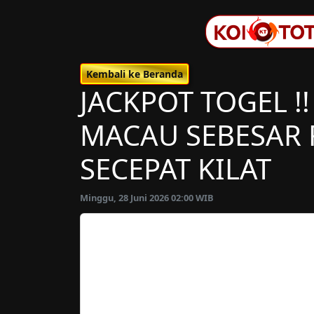
Kembali ke Beranda
JACKPOT TOGEL !
MACAU SEBESAR R
SECEPAT KILAT
Minggu, 28 Juni 2026 02:00 WIB