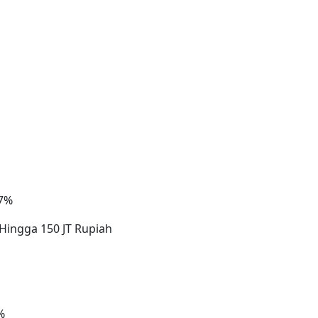
.7%
Hingga 150 JT Rupiah
%