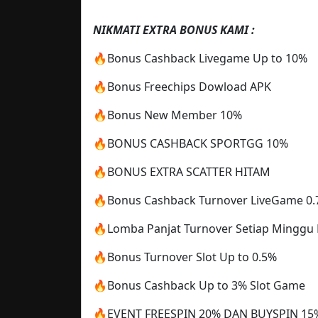
NIKMATI EXTRA BONUS KAMI :
🔥Bonus Cashback Livegame Up to 10%
🔥Bonus Freechips Dowload APK
🔥Bonus New Member 10%
🔥BONUS CASHBACK SPORTGG 10%
🔥BONUS EXTRA SCATTER HITAM
🔥Bonus Cashback Turnover LiveGame 0
🔥Lomba Panjat Turnover Setiap Minggu 
🔥Bonus Turnover Slot Up to 0.5%
🔥Bonus Cashback Up to 3% Slot Game
🔥EVENT FREESPIN 20% DAN BUYSPIN 15