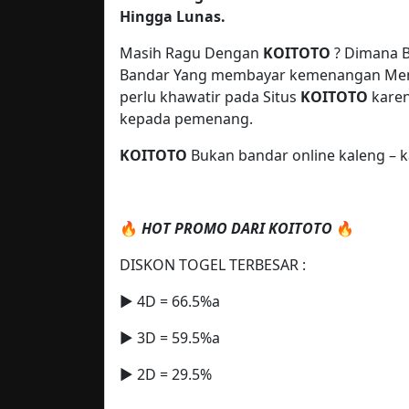
Hingga Lunas.
Masih Ragu Dengan
KOITOTO
? Dimana B
Bandar Yang membayar kemenangan Membe
perlu khawatir pada Situs
KOITOTO
karen
kepada pemenang.
KOITOTO
Bukan bandar online kaleng – ka
🔥
HOT PROMO DARI KOITOTO
🔥
DISKON TOGEL TERBESAR :
▶️ 4D = 66.5%a
▶️ 3D = 59.5%a
▶️ 2D = 29.5%