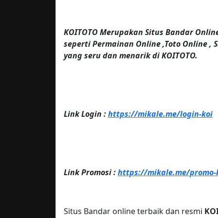
KOITOTO Merupakan Situs Bandar Onlin
seperti Permainan Online ,Toto Online
yang seru dan menarik di KOITOTO.
Link Login :
https://mikale.me/login-koi
Link Promosi :
https://mikale.me/promo-
Situs Bandar online terbaik dan resmi
KO