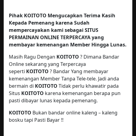
Pihak KOITOTO Mengucapkan Terima Kasih
Kepada Pemenang karena Sudah
mempercayakan kami sebagai SITUS
PERMAINAN ONLINE TERPERCAYA yang
membayar kemenangan Member Hingga Lunas.
Masih Ragu Dengan
KOITOTO
? Dimana Bandar
Online sekarang yang Terpercaya
seperti
KOITOTO
? Bandar Yang membayar
kemenangan Member Tanpa Tele-tele. Jadi anda
bermain di
KOITOTO
Tidak perlu khawatir pada
Situs
KOITOTO
karena kemenangan berapa pun
pasti dibayar lunas kepada pemenang.
KOITOTO
Bukan bandar online kaleng – kaleng
bosku tapi Pasti Bayar !!