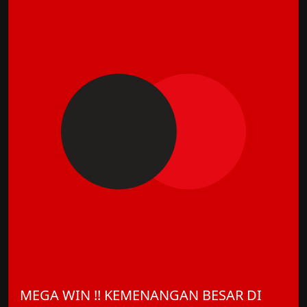
MEGA WIN !! KEMENANGAN BESAR DI