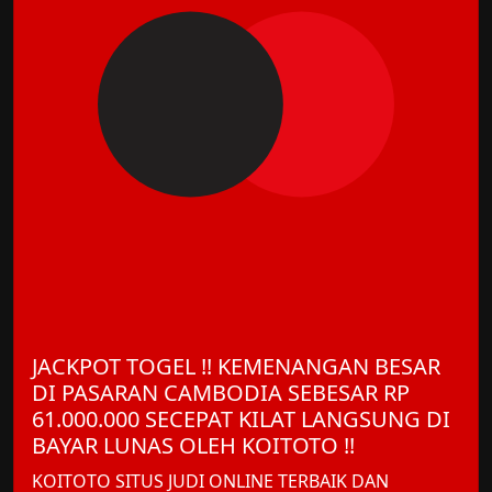
JACKPOT TOGEL !! KEMENANGAN BESAR
DI PASARAN CAMBODIA SEBESAR RP
61.000.000 SECEPAT KILAT LANGSUNG DI
BAYAR LUNAS OLEH KOITOTO !!
KOITOTO SITUS JUDI ONLINE TERBAIK DAN