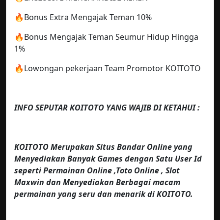
🔥Bonus Extra Mengajak Teman 10%
🔥Bonus Mengajak Teman Seumur Hidup Hingga
1%
🔥Lowongan pekerjaan Team Promotor KOITOTO
INFO SEPUTAR KOITOTO YANG WAJIB DI KETAHUI :
KOITOTO Merupakan Situs Bandar Online yang
Menyediakan Banyak Games dengan Satu User Id
seperti Permainan Online ,Toto Online , Slot
Maxwin dan Menyediakan Berbagai macam
permainan yang seru dan menarik di KOITOTO.