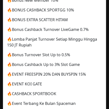
🔥Bonus New Member 10%
🔥BONUS CASHBACK SPORTGG 10%
🔥BONUS EXTRA SCATTER HITAM
🔥Bonus Cashback Turnover LiveGame 0.7%
🔥Lomba Panjat Turnover Setiap Minggu Hingga
150 JT Rupiah
🔥Bonus Turnover Slot Up to 0.5%
🔥Bonus Cashback Up to 3% Slot Game
🔥EVENT FREESPIN 20% DAN BUYSPIN 15%
🔥EVENT KOI GATE
🔥
CASHBACK SPORTBOOK
🔥Event Terbang Ke Bulan Spaceman