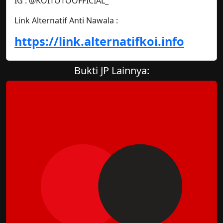
IG : @KOITOTOOFFICIAL_
Link Alternatif Anti Nawala :
https://link.alternatifkoi.info
Bukti JP Lainnya: