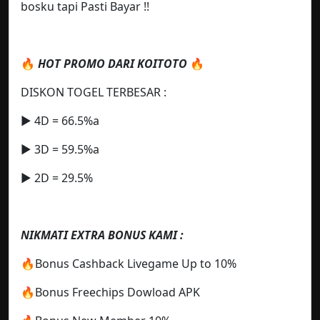
bosku tapi Pasti Bayar !!
🔥
HOT PROMO DARI KOITOTO
🔥
DISKON TOGEL TERBESAR :
▶️ 4D = 66.5%a
▶️ 3D = 59.5%a
▶️ 2D = 29.5%
NIKMATI EXTRA BONUS KAMI :
🔥Bonus Cashback Livegame Up to 10%
🔥Bonus Freechips Dowload APK