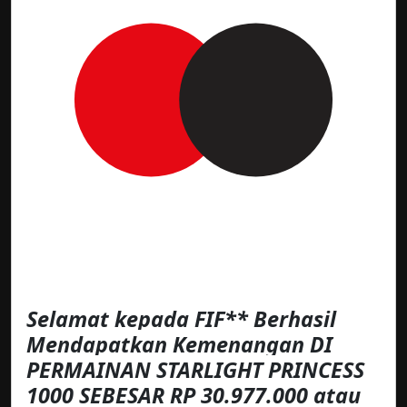
Selamat kepada FIF** Berhasil
Mendapatkan Kemenangan DI
PERMAINAN STARLIGHT PRINCESS
1000 SEBESAR RP 30.977.000 atau