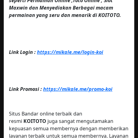
seperti Permainan Online ,Toto Online , Slot
Maxwin dan Menyediakan Berbagai macam
permainan yang seru dan menarik di KOITOTO.
Link Login :
https://mikale.me/login-koi
Link Promosi :
https://mikale.me/promo-koi
Situs Bandar online terbaik dan
resmi
KOITOTO
juga sangat mengutamakan
kepuasan semua membernya dengan memberikan
layanan terbaik untuk semua membernya. Layanan