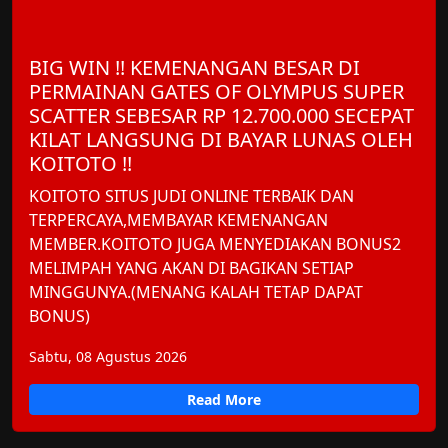
BIG WIN !! KEMENANGAN BESAR DI
PERMAINAN GATES OF OLYMPUS SUPER
SCATTER SEBESAR RP 12.700.000 SECEPAT
KILAT LANGSUNG DI BAYAR LUNAS OLEH
KOITOTO !!
KOITOTO SITUS JUDI ONLINE TERBAIK DAN
TERPERCAYA,MEMBAYAR KEMENANGAN
MEMBER.KOITOTO JUGA MENYEDIAKAN BONUS2
MELIMPAH YANG AKAN DI BAGIKAN SETIAP
MINGGUNYA.(MENANG KALAH TETAP DAPAT
BONUS)
Sabtu, 08 Agustus 2026
Read More