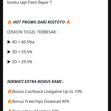
bosku tapi Pasti Bayar !!
🔥
HOT PROMO DARI KOITOTO
🔥
DISKON TOGEL TERBESAR :
▶️ 4D = 66.5%a
▶️ 3D = 59.5%
▶️ 2D = 29.5%
NIKMATI EXTRA BONUS KAMI :
🔥Bonus Cashback Livegame Up to 10%
🔥Bonus Freechips Dowload APK