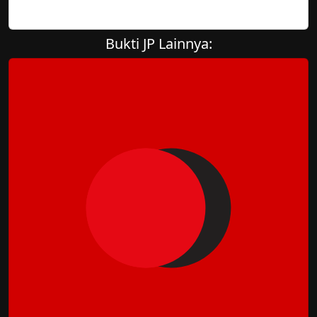
Bukti JP Lainnya: