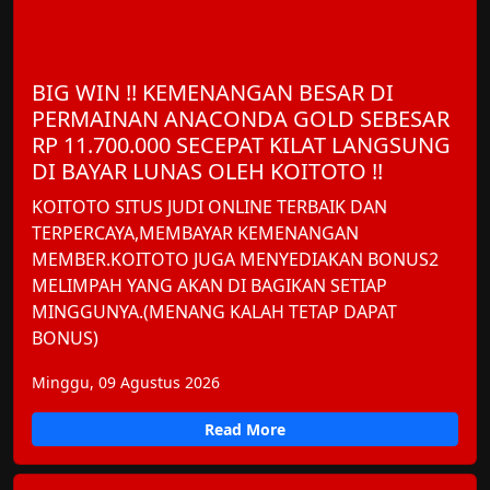
BIG WIN !! KEMENANGAN BESAR DI
PERMAINAN ANACONDA GOLD SEBESAR
RP 11.700.000 SECEPAT KILAT LANGSUNG
DI BAYAR LUNAS OLEH KOITOTO !!
KOITOTO SITUS JUDI ONLINE TERBAIK DAN
TERPERCAYA,MEMBAYAR KEMENANGAN
MEMBER.KOITOTO JUGA MENYEDIAKAN BONUS2
MELIMPAH YANG AKAN DI BAGIKAN SETIAP
MINGGUNYA.(MENANG KALAH TETAP DAPAT
BONUS)
Minggu, 09 Agustus 2026
Read More