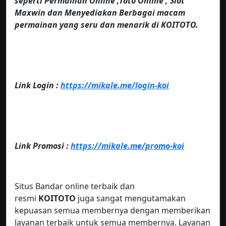
seperti Permainan Online ,Toto Online , Slot
Maxwin dan Menyediakan Berbagai macam
permainan yang seru dan menarik di KOITOTO.
Link Login :
https://mikale.me/login-koi
Link Promosi :
https://mikale.me/promo-koi
Situs Bandar online terbaik dan
resmi
KOITOTO
juga sangat mengutamakan
kepuasan semua membernya dengan memberikan
layanan terbaik untuk semua membernya. Layanan