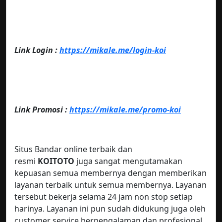
Link Login :
https://mikale.me/login-koi
Link Promosi :
https://mikale.me/promo-koi
Situs Bandar online terbaik dan
resmi
KOITOTO
juga sangat mengutamakan
kepuasan semua membernya dengan memberikan
layanan terbaik untuk semua membernya. Layanan
tersebut bekerja selama 24 jam non stop setiap
harinya. Layanan ini pun sudah didukung juga oleh
customer service berpengalaman dan profesional