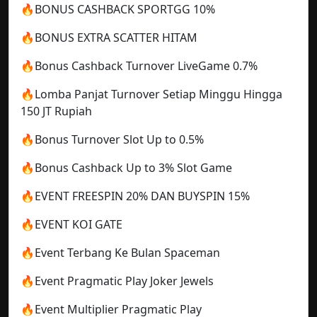
🔥BONUS CASHBACK SPORTGG 10%
🔥BONUS EXTRA SCATTER HITAM
🔥Bonus Cashback Turnover LiveGame 0.7%
🔥Lomba Panjat Turnover Setiap Minggu Hingga
150 JT Rupiah
🔥Bonus Turnover Slot Up to 0.5%
🔥Bonus Cashback Up to 3% Slot Game
🔥EVENT FREESPIN 20% DAN BUYSPIN 15%
🔥EVENT KOI GATE
🔥Event Terbang Ke Bulan Spaceman
🔥Event Pragmatic Play Joker Jewels
🔥Event Multiplier Pragmatic Play