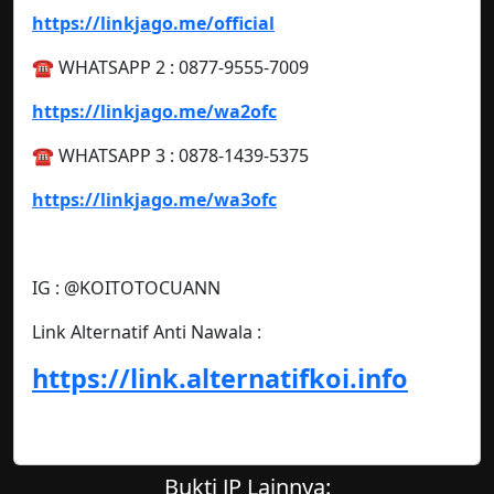
https://linkjago.me/official
☎️ WHATSAPP 2 : 0877-9555-7009
https://linkjago.me/wa2ofc
☎️ WHATSAPP 3 : 0878-1439-5375
https://linkjago.me/wa3ofc
IG : @KOITOTOCUANN
Link Alternatif Anti Nawala :
https://link.alternatifkoi.info
Bukti JP Lainnya: