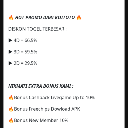
🔥
HOT PROMO DARI KOITOTO
🔥
DISKON TOGEL TERBESAR :
▶️ 4D = 66.5%
▶️ 3D = 59.5%
▶️ 2D = 29.5%
NIKMATI EXTRA BONUS KAMI :
🔥Bonus Cashback Livegame Up to 10%
🔥Bonus Freechips Dowload APK
🔥Bonus New Member 10%