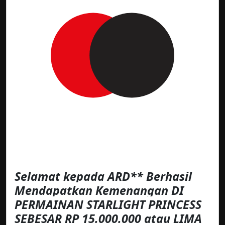
Selamat kepada ARD** Berhasil
Mendapatkan Kemenangan DI
PERMAINAN STARLIGHT PRINCESS
SEBESAR RP 15.000.000 atau LIMA