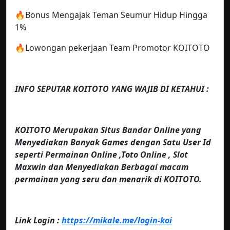
🔥Bonus Mengajak Teman Seumur Hidup Hingga
1%
🔥Lowongan pekerjaan Team Promotor KOITOTO
INFO SEPUTAR KOITOTO YANG WAJIB DI KETAHUI :
KOITOTO Merupakan Situs Bandar Online yang
Menyediakan Banyak Games dengan Satu User Id
seperti Permainan Online ,Toto Online , Slot
Maxwin dan Menyediakan Berbagai macam
permainan yang seru dan menarik di KOITOTO.
Link Login :
https://mikale.me/login-koi