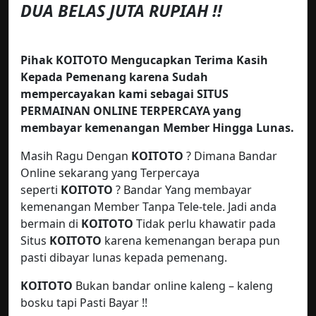
DUA BELAS JUTA RUPIAH !!
Pihak KOITOTO Mengucapkan Terima Kasih
Kepada Pemenang karena Sudah
mempercayakan kami sebagai SITUS
PERMAINAN ONLINE TERPERCAYA yang
membayar kemenangan Member Hingga Lunas.
Masih Ragu Dengan
KOITOTO
? Dimana Bandar
Online sekarang yang Terpercaya
seperti
KOITOTO
? Bandar Yang membayar
kemenangan Member Tanpa Tele-tele. Jadi anda
bermain di
KOITOTO
Tidak perlu khawatir pada
Situs
KOITOTO
karena kemenangan berapa pun
pasti dibayar lunas kepada pemenang.
KOITOTO
Bukan bandar online kaleng – kaleng
bosku tapi Pasti Bayar !!