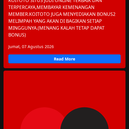
KOITOTO SITUS JUDI ONLINE TERBAIK DAN
TERPERCAYA,MEMBAYAR KEMENANGAN
MEMBER.KOITOTO JUGA MENYEDIAKAN BONUS2
MELIMPAH YANG AKAN DI BAGIKAN SETIAP
MINGGUNYA.(MENANG KALAH TETAP DAPAT
BONUS)
Jumat, 07 Agustus 2026
Read More