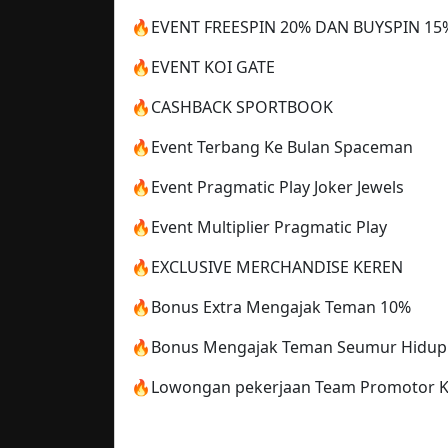
🔥EVENT FREESPIN 20% DAN BUYSPIN 15
🔥EVENT KOI GATE
🔥
CASHBACK SPORTBOOK
🔥Event Terbang Ke Bulan Spaceman
🔥Event Pragmatic Play Joker Jewels
🔥Event Multiplier Pragmatic Play
🔥EXCLUSIVE MERCHANDISE KEREN
🔥Bonus Extra Mengajak Teman 10%
🔥Bonus Mengajak Teman Seumur Hidup
🔥Lowongan pekerjaan Team Promotor 