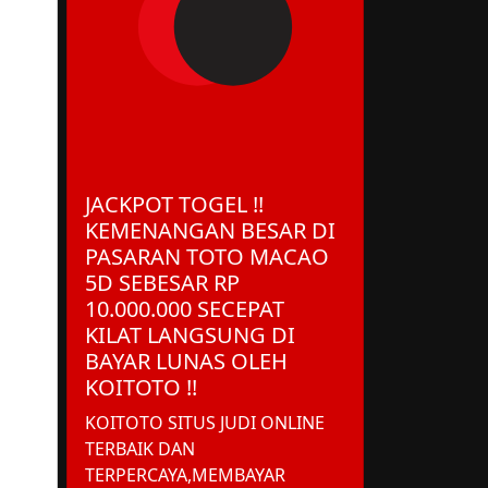
JACKPOT TOGEL !!
KEMENANGAN BESAR DI
PASARAN TOTO MACAO
5D SEBESAR RP
10.000.000 SECEPAT
KILAT LANGSUNG DI
BAYAR LUNAS OLEH
KOITOTO !!
KOITOTO SITUS JUDI ONLINE
TERBAIK DAN
TERPERCAYA,MEMBAYAR