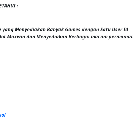
ETAHUI :
e yang Menyediakan Banyak Games dengan Satu User Id
 , Slot Maxwin dan Menyediakan Berbagai macam permaina
koi