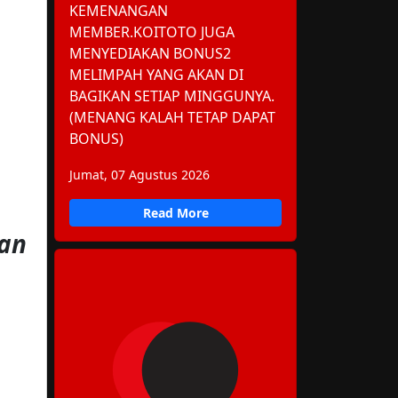
KEMENANGAN
MEMBER.KOITOTO JUGA
MENYEDIAKAN BONUS2
MELIMPAH YANG AKAN DI
BAGIKAN SETIAP MINGGUNYA.
(MENANG KALAH TETAP DAPAT
BONUS)
Jumat, 07 Agustus 2026
Read More
an