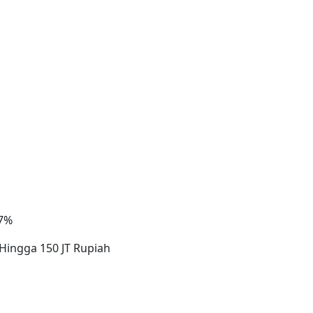
.7%
Hingga 150 JT Rupiah