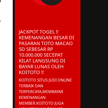
n
?
JACKPOT TOGEL !!
KEMENANGAN BESAR DI
PASARAN TOTO MACAO
5D SEBESAR RP
10.000.000 SECEPAT
KILAT LANGSUNG DI
BAYAR LUNAS OLEH
KOITOTO !!
KOITOTO SITUS JUDI ONLINE
TERBAIK DAN
TERPERCAYA,MEMBAYAR
KEMENANGAN
MEMBER.KOITOTO JUGA