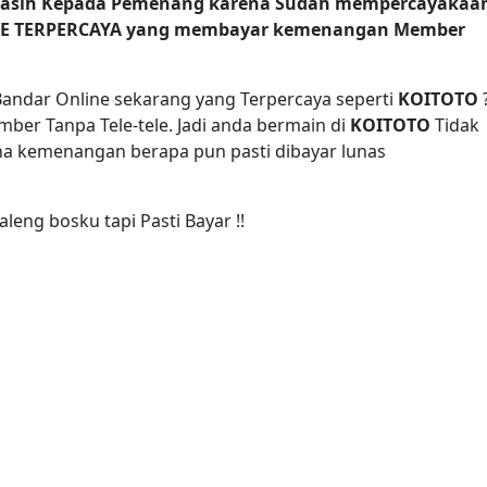
Kasih Kepada Pemenang karena Sudah mempercayakaa
NE TERPERCAYA yang membayar kemenangan Member
andar Online sekarang yang Terpercaya seperti
KOITOTO
r Tanpa Tele-tele. Jadi anda bermain di
KOITOTO
Tidak
a kemenangan berapa pun pasti dibayar lunas
leng bosku tapi Pasti Bayar !!