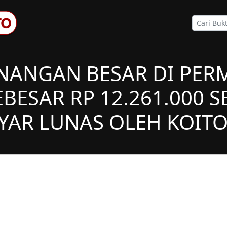
ENANGAN BESAR DI PER
BESAR RP 12.261.000 S
AR LUNAS OLEH KOITOT