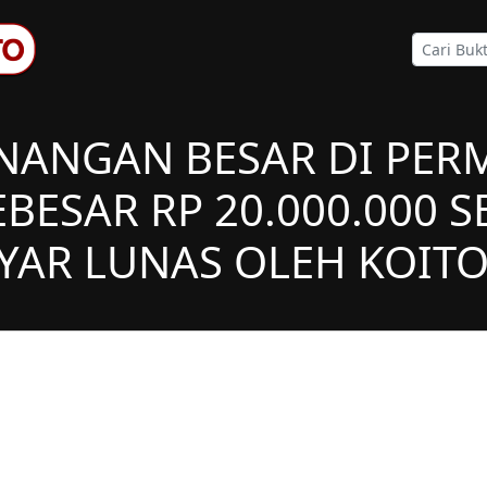
ENANGAN BESAR DI PER
BESAR RP 20.000.000 S
AR LUNAS OLEH KOITOT