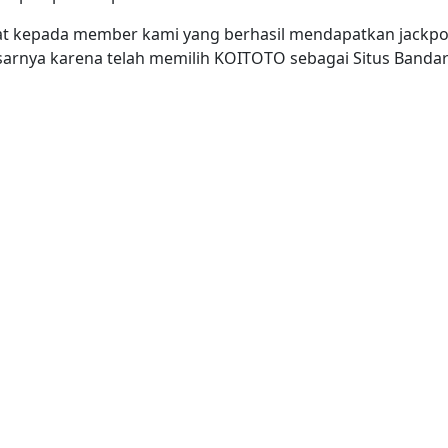
t kepada member kami yang berhasil mendapatkan jackpo
sarnya karena telah memilih KOITOTO sebagai Situs Banda