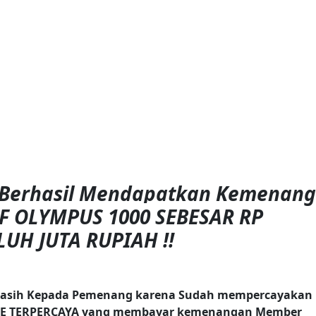
 Berhasil Mendapatkan Kemenan
F OLYMPUS 1000 SEBESAR RP
LUH JUTA RUPIAH !!
Kasih Kepada Pemenang karena Sudah mempercayakan
NE TERPERCAYA yang membayar kemenangan Member