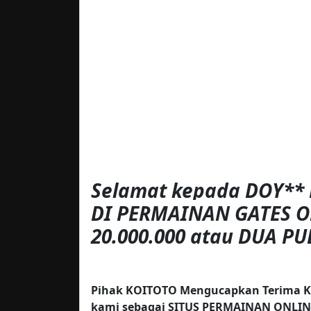
Selamat kepada DOY**
DI PERMAINAN GATES O
20.000.000 atau DUA PU
Pihak KOITOTO Mengucapkan Terima 
kami sebagai SITUS PERMAINAN ONLI