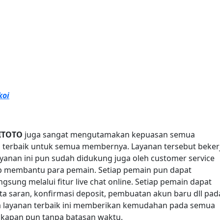
koi
ITOTO
juga sangat mengutamakan kepuasan semua
erbaik untuk semua membernya. Layanan tersebut beker
ayanan ini pun sudah didukung juga oleh customer service
p membantu para pemain. Setiap pemain pun dapat
sung melalui fitur live chat online. Setiap pemain dapat
 saran, konfirmasi deposit, pembuatan akun baru dll pad
nya layanan terbaik ini memberikan kemudahan pada semua
kapan pun tanpa batasan waktu.