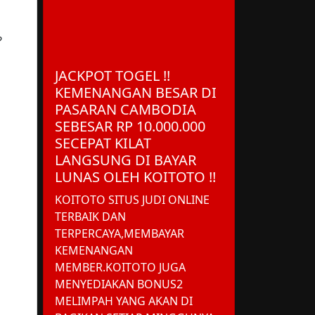
?
JACKPOT TOGEL !!
KEMENANGAN BESAR DI
PASARAN CAMBODIA
SEBESAR RP 10.000.000
SECEPAT KILAT
LANGSUNG DI BAYAR
LUNAS OLEH KOITOTO !!
KOITOTO SITUS JUDI ONLINE
TERBAIK DAN
TERPERCAYA,MEMBAYAR
KEMENANGAN
MEMBER.KOITOTO JUGA
MENYEDIAKAN BONUS2
MELIMPAH YANG AKAN DI