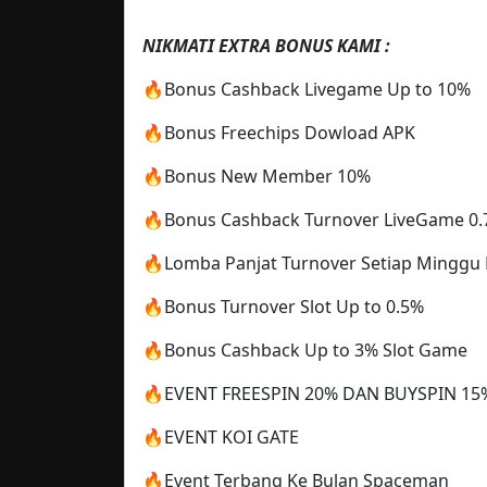
NIKMATI EXTRA BONUS KAMI :
🔥Bonus Cashback Livegame Up to 10%
🔥Bonus Freechips Dowload APK
🔥Bonus New Member 10%
🔥Bonus Cashback Turnover LiveGame 0
🔥Lomba Panjat Turnover Setiap Minggu 
🔥Bonus Turnover Slot Up to 0.5%
🔥Bonus Cashback Up to 3% Slot Game
🔥EVENT FREESPIN 20% DAN BUYSPIN 15
🔥EVENT KOI GATE
🔥Event Terbang Ke Bulan Spaceman