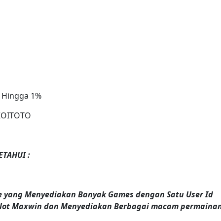
 Hingga 1%
KOITOTO
ETAHUI :
e yang Menyediakan Banyak Games dengan Satu User Id
 , Slot Maxwin dan Menyediakan Berbagai macam permaina