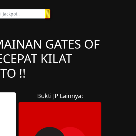
MAINAN GATES OF
ECEPAT KILAT
O !!
Bukti JP Lainnya: