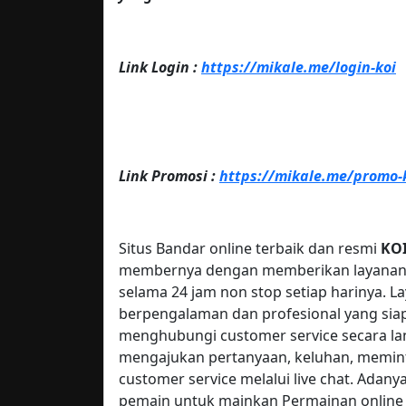
Link Login :
https://mikale.me/login-koi
Link Promosi :
https://mikale.me/promo-
Situs Bandar online terbaik dan resmi
KO
membernya dengan memberikan layanan t
selama 24 jam non stop setiap harinya. L
berpengalaman dan profesional yang sia
menghubungi customer service secara lang
mengajukan pertanyaan, keluhan, meminta
customer service melalui live chat. Ada
pemain untuk mainkan Permainan online 