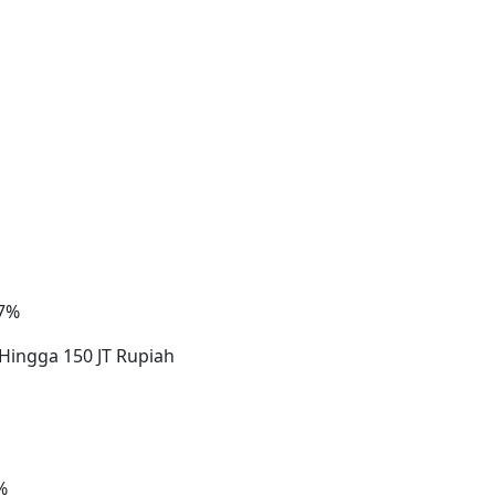
.7%
Hingga 150 JT Rupiah
%