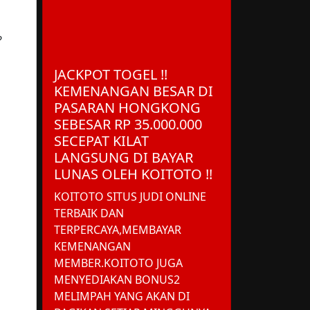
?
JACKPOT TOGEL !!
KEMENANGAN BESAR DI
PASARAN HONGKONG
SEBESAR RP 35.000.000
SECEPAT KILAT
LANGSUNG DI BAYAR
LUNAS OLEH KOITOTO !!
KOITOTO SITUS JUDI ONLINE
TERBAIK DAN
TERPERCAYA,MEMBAYAR
KEMENANGAN
MEMBER.KOITOTO JUGA
MENYEDIAKAN BONUS2
MELIMPAH YANG AKAN DI