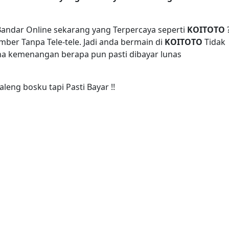
andar Online sekarang yang Terpercaya seperti
KOITOTO
r Tanpa Tele-tele. Jadi anda bermain di
KOITOTO
Tidak
a kemenangan berapa pun pasti dibayar lunas
leng bosku tapi Pasti Bayar !!