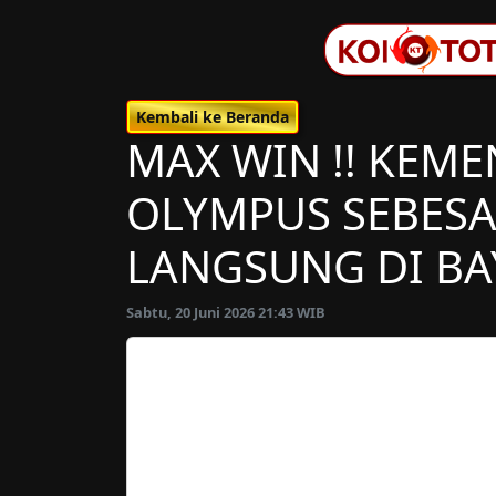
Kembali ke Beranda
MAX WIN !! KEM
OLYMPUS SEBESAR
LANGSUNG DI BAY
Sabtu, 20 Juni 2026 21:43 WIB