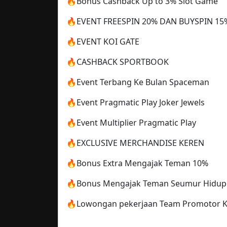
🔥Bonus Cashback Up to 3% Slot Game
🔥EVENT FREESPIN 20% DAN BUYSPIN 15
🔥EVENT KOI GATE
🔥
CASHBACK SPORTBOOK
🔥Event Terbang Ke Bulan Spaceman
🔥Event Pragmatic Play Joker Jewels
🔥Event Multiplier Pragmatic Play
🔥EXCLUSIVE MERCHANDISE KEREN
🔥Bonus Extra Mengajak Teman 10%
🔥Bonus Mengajak Teman Seumur Hidup
🔥Lowongan pekerjaan Team Promotor 