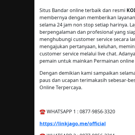
Situs Bandar online terbaik dan resmi
KO
membernya dengan memberikan layanan t
selama 24 jam non stop setiap harinya. L
berpengalaman dan profesional yang sia
menghubungi customer service secara lang
mengajukan pertanyaan, keluhan, meminta
customer service melalui live chat. Ada
pemain untuk mainkan Permainan online 
Dengan demikian kami sampaikan selama
paus dan ucapan terimakasih sebesar-be
Online Terpercaya.
☎️ WHATSAPP 1 : 0877-9856-3320
https://linkjago.me/official