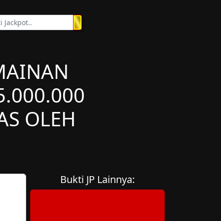
RMAINAN
5.000.000
AS OLEH
Bukti JP Lainnya: