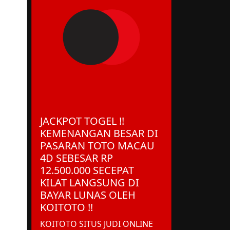
JACKPOT TOGEL !!
KEMENANGAN BESAR DI
PASARAN TOTO MACAU
4D SEBESAR RP
12.500.000 SECEPAT
KILAT LANGSUNG DI
BAYAR LUNAS OLEH
KOITOTO !!
KOITOTO SITUS JUDI ONLINE