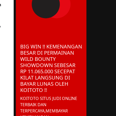
n
?
BIG WIN !! KEMENANGAN
BESAR DI PERMAINAN
WILD BOUNTY
SHOWDOWN SEBESAR
RP 11.065.000 SECEPAT
KILAT LANGSUNG DI
BAYAR LUNAS OLEH
KOITOTO !!
KOITOTO SITUS JUDI ONLINE
TERBAIK DAN
TERPERCAYA,MEMBAYAR