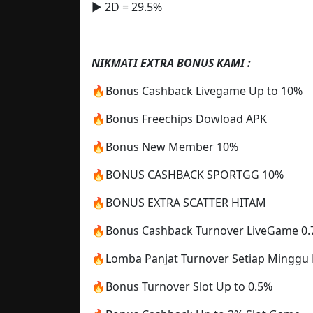
▶️ 2D = 29.5%
NIKMATI EXTRA BONUS KAMI :
🔥Bonus Cashback Livegame Up to 10%
🔥Bonus Freechips Dowload APK
🔥Bonus New Member 10%
🔥BONUS CASHBACK SPORTGG 10%
🔥BONUS EXTRA SCATTER HITAM
🔥Bonus Cashback Turnover LiveGame 0
🔥Lomba Panjat Turnover Setiap Minggu 
🔥Bonus Turnover Slot Up to 0.5%