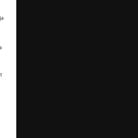
ja
a
t
r