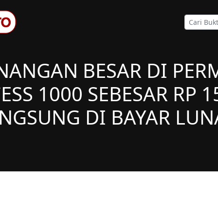
ENANGAN BESAR DI PE
ESS 1000 SEBESAR RP 1
LANGSUNG DI BAYAR LUN