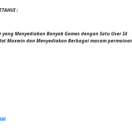
ETAHUI :
e yang Menyediakan Banyak Games dengan Satu User Id
 , Slot Maxwin dan Menyediakan Berbagai macam permaina
koi