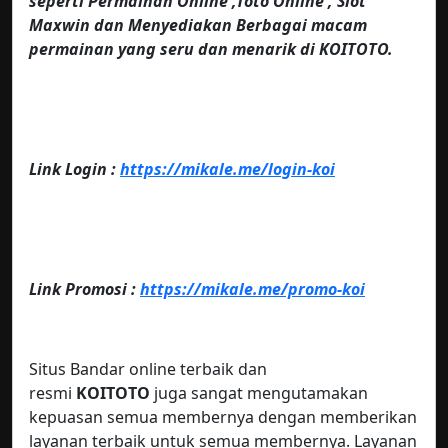
seperti Permainan Online ,Toto Online , Slot
Maxwin dan Menyediakan Berbagai macam
permainan yang seru dan menarik di KOITOTO.
Link Login :
https://mikale.me/login-koi
Link Promosi :
https://mikale.me/promo-koi
Situs Bandar online terbaik dan
resmi
KOITOTO
juga sangat mengutamakan
kepuasan semua membernya dengan memberikan
layanan terbaik untuk semua membernya. Layanan