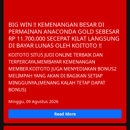
BIG WIN !! KEMENANGAN BESAR DI
PERMAINAN ANACONDA GOLD SEBESAR
RP 11.700.000 SECEPAT KILAT LANGSUNG
DI BAYAR LUNAS OLEH KOITOTO !!
KOITOTO SITUS JUDI ONLINE TERBAIK DAN
TERPERCAYA,MEMBAYAR KEMENANGAN
MEMBER.KOITOTO JUGA MENYEDIAKAN BONUS2
MELIMPAH YANG AKAN DI BAGIKAN SETIAP
MINGGUNYA.(MENANG KALAH TETAP DAPAT
BONUS)
Minggu, 09 Agustus 2026
Read More