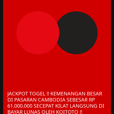
JACKPOT TOGEL !! KEMENANGAN BESAR
DI PASARAN CAMBODIA SEBESAR RP
61.000.000 SECEPAT KILAT LANGSUNG DI
BAYAR LUNAS OLEH KOITOTO !!