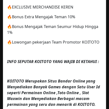
🔥EXCLUSIVE MERCHANDISE KEREN
🔥Bonus Extra Mengajak Teman 10%
🔥Bonus Mengajak Teman Seumur Hidup Hingga
1%
🔥Lowongan pekerjaan Team Promotor KOITOTO
INFO SEPUTAR KOITOTO YANG WAJIB DI KETAHUI :
KOITOTO Merupakan Situs Bandar Online yang
Menyediakan Banyak Games dengan Satu User Id
seperti Permainan Online ,Toto Online , Slot
Maxwin dan Menyediakan Berbagai macam
permainan yang seru dan menarik di KOITOTO.