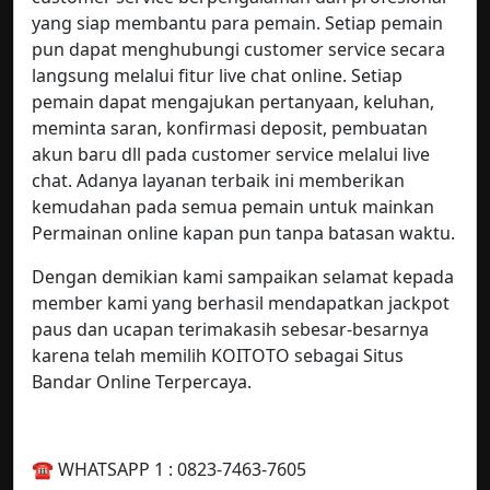
yang siap membantu para pemain. Setiap pemain
pun dapat menghubungi customer service secara
langsung melalui fitur live chat online. Setiap
pemain dapat mengajukan pertanyaan, keluhan,
meminta saran, konfirmasi deposit, pembuatan
akun baru dll pada customer service melalui live
chat. Adanya layanan terbaik ini memberikan
kemudahan pada semua pemain untuk mainkan
Permainan online kapan pun tanpa batasan waktu.
Dengan demikian kami sampaikan selamat kepada
member kami yang berhasil mendapatkan jackpot
paus dan ucapan terimakasih sebesar-besarnya
karena telah memilih KOITOTO sebagai Situs
Bandar Online Terpercaya.
☎️ WHATSAPP 1 : 0823-7463-7605