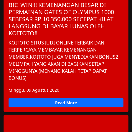
BIG WIN !! KEMENANGAN BESAR DI
PERMAINAN GATES OF OLYMPUS 1000
SEBESAR RP 10.350.000 SECEPAT KILAT
LANGSUNG DI BAYAR LUNAS OLEH
KOITOTO!!
KOITOTO SITUS JUDI ONLINE TERBAIK DAN
TERPERCAYA,MEMBAYAR KEMENANGAN
MEMBER.KOITOTO JUGA MENYEDIAKAN BONUS2
MELIMPAH YANG AKAN DI BAGIKAN SETIAP
MINGGUNYA.(MENANG KALAH TETAP DAPAT
BONUS)
Minggu, 09 Agustus 2026
Read More