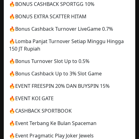
🔥BONUS CASHBACK SPORTGG 10%
🔥BONUS EXTRA SCATTER HITAM
🔥Bonus Cashback Turnover LiveGame 0.7%
🔥Lomba Panjat Turnover Setiap Minggu Hingga
150 JT Rupiah
🔥Bonus Turnover Slot Up to 0.5%
🔥Bonus Cashback Up to 3% Slot Game
🔥EVENT FREESPIN 20% DAN BUYSPIN 15%
🔥EVENT KOI GATE
🔥
CASHBACK SPORTBOOK
🔥Event Terbang Ke Bulan Spaceman
🔥Event Pragmatic Play Joker Jewels