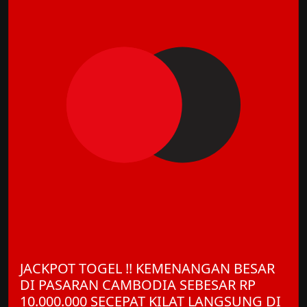
JACKPOT TOGEL !! KEMENANGAN BESAR
DI PASARAN CAMBODIA SEBESAR RP
10.000.000 SECEPAT KILAT LANGSUNG DI