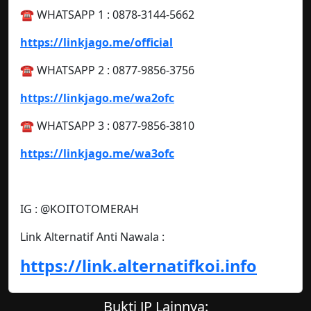
☎️ WHATSAPP 1 : 0878-3144-5662
https://linkjago.me/official
☎️ WHATSAPP 2 : 0877-9856-3756
https://linkjago.me/wa2ofc
☎️ WHATSAPP 3 : 0877-9856-3810
https://linkjago.me/wa3ofc
IG : @KOITOTOMERAH
Link Alternatif Anti Nawala :
https://link.alternatifkoi.info
Bukti JP Lainnya: