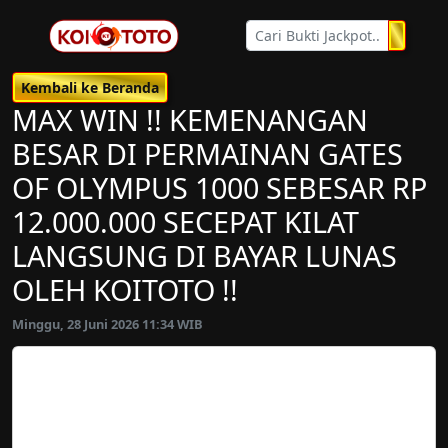
Kembali ke Beranda
MAX WIN !! KEMENANGAN
BESAR DI PERMAINAN GATES
OF OLYMPUS 1000 SEBESAR RP
12.000.000 SECEPAT KILAT
LANGSUNG DI BAYAR LUNAS
OLEH KOITOTO !!
Minggu, 28 Juni 2026 11:34 WIB