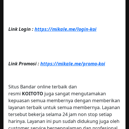
Link Login :
https://mikale.me/login-koi
Link Promosi :
https://mikale.me/promo-koi
Situs Bandar online terbaik dan
resmi
KOITOTO
juga sangat mengutamakan
kepuasan semua membernya dengan memberikan
layanan terbaik untuk semua membernya. Layanan
tersebut bekerja selama 24 jam non stop setiap
harinya. Layanan ini pun sudah didukung juga oleh
customer service berpengalaman dan profesional