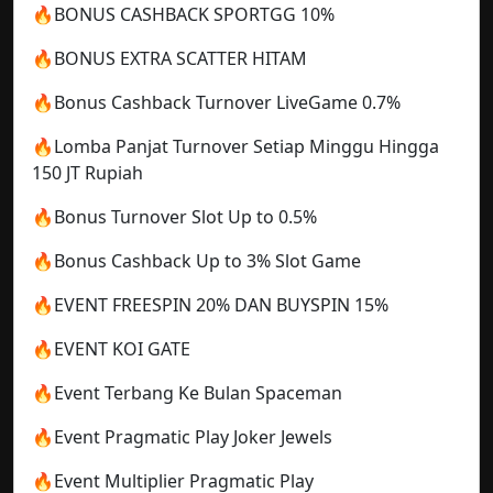
🔥BONUS CASHBACK SPORTGG 10%
🔥BONUS EXTRA SCATTER HITAM
🔥Bonus Cashback Turnover LiveGame 0.7%
🔥Lomba Panjat Turnover Setiap Minggu Hingga
150 JT Rupiah
🔥Bonus Turnover Slot Up to 0.5%
🔥Bonus Cashback Up to 3% Slot Game
🔥EVENT FREESPIN 20% DAN BUYSPIN 15%
🔥EVENT KOI GATE
🔥Event Terbang Ke Bulan Spaceman
🔥Event Pragmatic Play Joker Jewels
🔥Event Multiplier Pragmatic Play