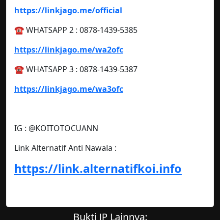
https://linkjago.me/official
☎️ WHATSAPP 2 : 0878-1439-5385
https://linkjago.me/wa2ofc
☎️ WHATSAPP 3 : 0878-1439-5387
https://linkjago.me/wa3ofc
IG : @KOITOTOCUANN
Link Alternatif Anti Nawala :
https://link.alternatifkoi.info
Bukti JP Lainnya: