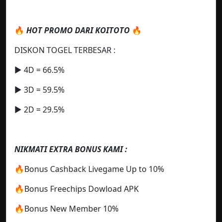
🔥
HOT PROMO DARI KOITOTO
🔥
DISKON TOGEL TERBESAR :
▶️ 4D = 66.5%
▶️ 3D = 59.5%
▶️ 2D = 29.5%
NIKMATI EXTRA BONUS KAMI :
🔥Bonus Cashback Livegame Up to 10%
🔥Bonus Freechips Dowload APK
🔥Bonus New Member 10%