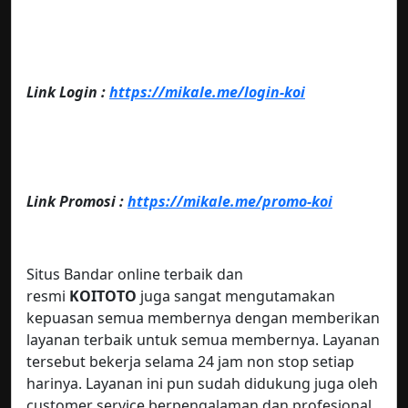
Link Login :
https://mikale.me/login-koi
Link Promosi :
https://mikale.me/promo-koi
Situs Bandar online terbaik dan
resmi
KOITOTO
juga sangat mengutamakan
kepuasan semua membernya dengan memberikan
layanan terbaik untuk semua membernya. Layanan
tersebut bekerja selama 24 jam non stop setiap
harinya. Layanan ini pun sudah didukung juga oleh
customer service berpengalaman dan profesional