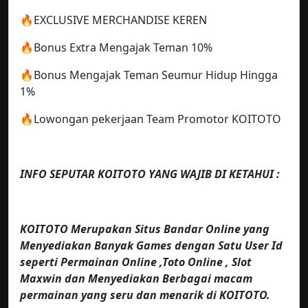
🔥EXCLUSIVE MERCHANDISE KEREN
🔥Bonus Extra Mengajak Teman 10%
🔥Bonus Mengajak Teman Seumur Hidup Hingga
1%
🔥Lowongan pekerjaan Team Promotor KOITOTO
INFO SEPUTAR KOITOTO YANG WAJIB DI KETAHUI :
KOITOTO Merupakan Situs Bandar Online yang
Menyediakan Banyak Games dengan Satu User Id
seperti Permainan Online ,Toto Online , Slot
Maxwin dan Menyediakan Berbagai macam
permainan yang seru dan menarik di KOITOTO.