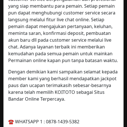
yang siap membantu para pemain. Setiap pemain
pun dapat menghubungi customer service secara
langsung melalui fitur live chat online. Setiap
pemain dapat mengajukan pertanyaan, keluhan,
meminta saran, konfirmasi deposit, pembuatan
akun baru dll pada customer service melalui live
chat. Adanya layanan terbaik ini memberikan
kemudahan pada semua pemain untuk mainkan
Permainan online kapan pun tanpa batasan waktu.
Dengan demikian kami sampaikan selamat kepada
member kami yang berhasil mendapatkan jackpot
paus dan ucapan terimakasih sebesar-besarnya
karena telah memilih KOITOTO sebagai Situs
Bandar Online Terpercaya.
☎️ WHATSAPP 1 : 0878-1439-5382