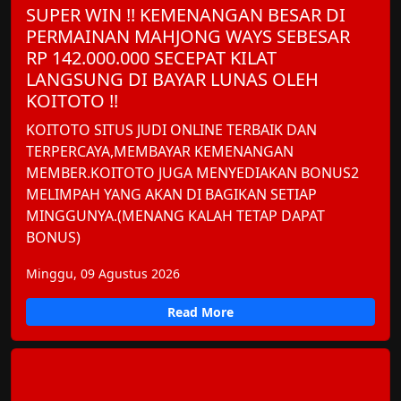
SUPER WIN !! KEMENANGAN BESAR DI
PERMAINAN MAHJONG WAYS SEBESAR
RP 142.000.000 SECEPAT KILAT
LANGSUNG DI BAYAR LUNAS OLEH
KOITOTO !!
KOITOTO SITUS JUDI ONLINE TERBAIK DAN
TERPERCAYA,MEMBAYAR KEMENANGAN
MEMBER.KOITOTO JUGA MENYEDIAKAN BONUS2
MELIMPAH YANG AKAN DI BAGIKAN SETIAP
MINGGUNYA.(MENANG KALAH TETAP DAPAT
BONUS)
Minggu, 09 Agustus 2026
Read More