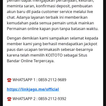
pemain dapat mengajukan pertanyaan, keluhan,
meminta saran, konfirmasi deposit, pembuatan
akun baru dll pada customer service melalui live
chat. Adanya layanan terbaik ini memberikan
kemudahan pada semua pemain untuk mainkan
Permainan online kapan pun tanpa batasan waktu.
Dengan demikian kami sampaikan selamat kepada
member kami yang berhasil mendapatkan jackpot
paus dan ucapan terimakasih sebesar-besarnya
karena telah memilih KOITOTO sebagai Situs
Bandar Online Terpercaya.
☎️ WHATSAPP 1 : 0859-2112-9689
https://linkjago.me/official
☎️ WHATSAPP 2 : 0859-2112-9392