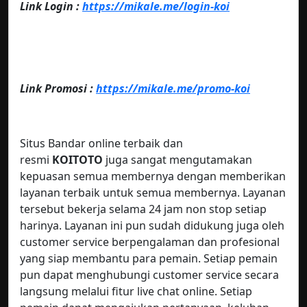
Link Login :
https://mikale.me/login-koi
Link Promosi :
https://mikale.me/promo-koi
Situs Bandar online terbaik dan
resmi
KOITOTO
juga sangat mengutamakan
kepuasan semua membernya dengan memberikan
layanan terbaik untuk semua membernya. Layanan
tersebut bekerja selama 24 jam non stop setiap
harinya. Layanan ini pun sudah didukung juga oleh
customer service berpengalaman dan profesional
yang siap membantu para pemain. Setiap pemain
pun dapat menghubungi customer service secara
langsung melalui fitur live chat online. Setiap