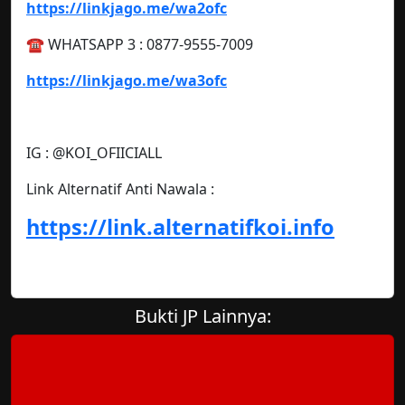
https://linkjago.me/wa2ofc
☎️ WHATSAPP 3 : 0877-9555-7009
https://linkjago.me/wa3ofc
IG : @KOI_OFIICIALL
Link Alternatif Anti Nawala :
https://link.alternatifkoi.info
Bukti JP Lainnya: