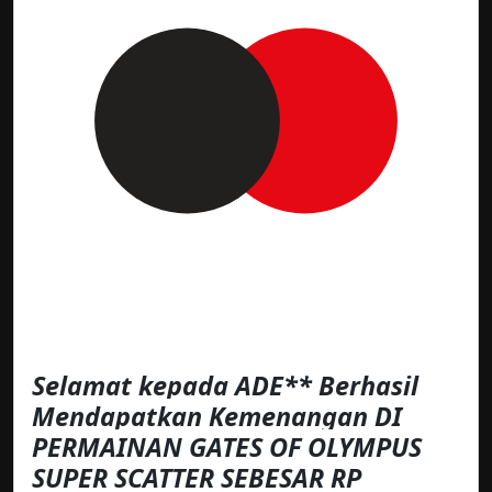
Selamat kepada ADE** Berhasil
Mendapatkan Kemenangan DI
PERMAINAN GATES OF OLYMPUS
SUPER SCATTER SEBESAR RP