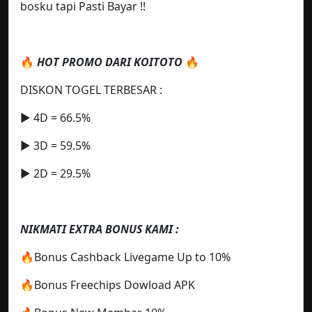
bosku tapi Pasti Bayar !!
🔥
HOT PROMO DARI KOITOTO
🔥
DISKON TOGEL TERBESAR :
▶️ 4D = 66.5%
▶️ 3D = 59.5%
▶️ 2D = 29.5%
NIKMATI EXTRA BONUS KAMI :
🔥Bonus Cashback Livegame Up to 10%
🔥Bonus Freechips Dowload APK