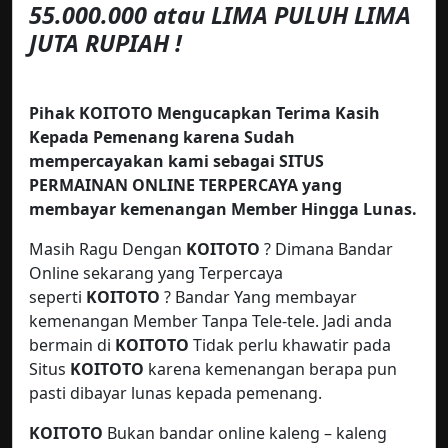
55.000.000 atau LIMA PULUH LIMA
JUTA RUPIAH !
Pihak KOITOTO Mengucapkan Terima Kasih
Kepada Pemenang karena Sudah
mempercayakan kami sebagai SITUS
PERMAINAN ONLINE TERPERCAYA yang
membayar kemenangan Member Hingga Lunas.
Masih Ragu Dengan
KOITOTO
? Dimana Bandar
Online sekarang yang Terpercaya
seperti
KOITOTO
? Bandar Yang membayar
kemenangan Member Tanpa Tele-tele. Jadi anda
bermain di
KOITOTO
Tidak perlu khawatir pada
Situs
KOITOTO
karena kemenangan berapa pun
pasti dibayar lunas kepada pemenang.
KOITOTO
Bukan bandar online kaleng – kaleng