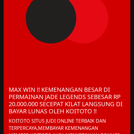
MAX WIN !! KEMENANGAN BESAR DI
PERMAINAN JADE LEGENDS SEBESAR RP
20.000.000 SECEPAT KILAT LANGSUNG DI
BAYAR LUNAS OLEH KOITOTO !!
KOITOTO SITUS JUDI ONLINE TERBAIK DAN
TERPERCAYA,MEMBAYAR KEMENANGAN