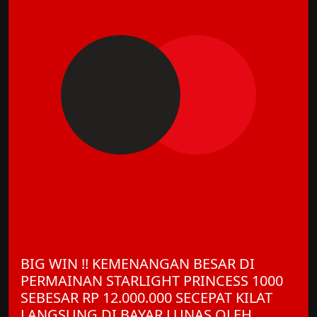
BIG WIN !! KEMENANGAN BESAR DI
PERMAINAN STARLIGHT PRINCESS 1000
SEBESAR RP 12.000.000 SECEPAT KILAT
LANGSUNG DI BAYAR LUNAS OLEH