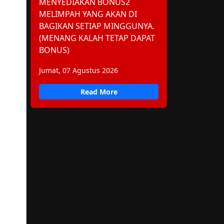
MENYEDIAKAN BONUS2
MELIMPAH YANG AKAN DI
BAGIKAN SETIAP MINGGUNYA.
(MENANG KALAH TETAP DAPAT
BONUS)
Jumat, 07 Agustus 2026
Read More