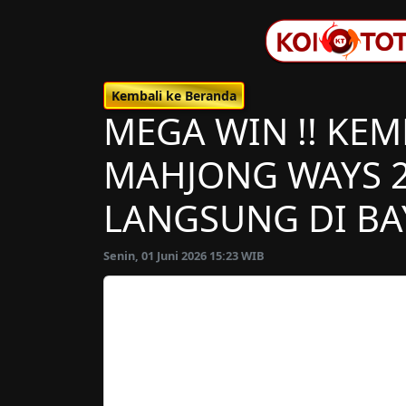
Kembali ke Beranda
MEGA WIN !! KE
MAHJONG WAYS 2 
LANGSUNG DI BAY
Senin, 01 Juni 2026 15:23 WIB