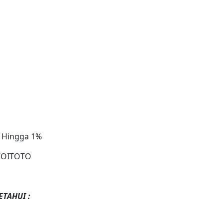
 Hingga 1%
KOITOTO
ETAHUI :