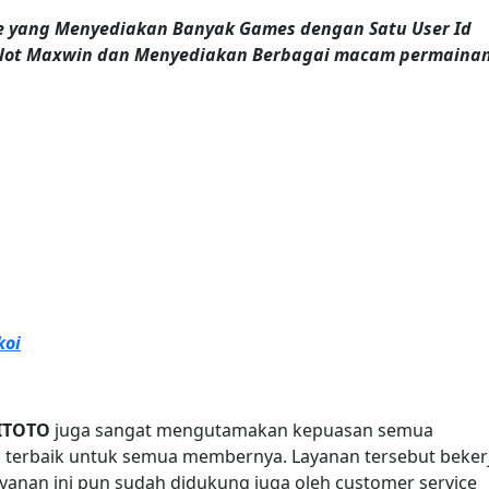
e yang Menyediakan Banyak Games dengan Satu User Id
 , Slot Maxwin dan Menyediakan Berbagai macam permaina
koi
ITOTO
juga sangat mengutamakan kepuasan semua
erbaik untuk semua membernya. Layanan tersebut beker
ayanan ini pun sudah didukung juga oleh customer service