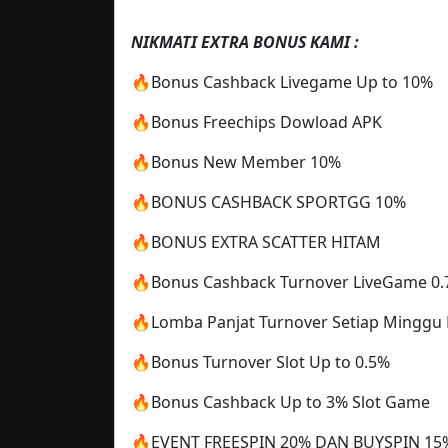
NIKMATI EXTRA BONUS KAMI :
🔥Bonus Cashback Livegame Up to 10%
🔥Bonus Freechips Dowload APK
🔥Bonus New Member 10%
🔥BONUS CASHBACK SPORTGG 10%
🔥BONUS EXTRA SCATTER HITAM
🔥Bonus Cashback Turnover LiveGame 0
🔥Lomba Panjat Turnover Setiap Minggu 
🔥Bonus Turnover Slot Up to 0.5%
🔥Bonus Cashback Up to 3% Slot Game
🔥EVENT FREESPIN 20% DAN BUYSPIN 15