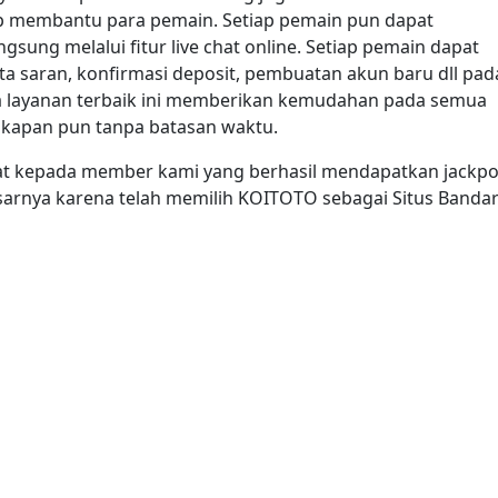
p membantu para pemain. Setiap pemain pun dapat
sung melalui fitur live chat online. Setiap pemain dapat
 saran, konfirmasi deposit, pembuatan akun baru dll pad
nya layanan terbaik ini memberikan kemudahan pada semua
kapan pun tanpa batasan waktu.
t kepada member kami yang berhasil mendapatkan jackpo
sarnya karena telah memilih KOITOTO sebagai Situs Banda