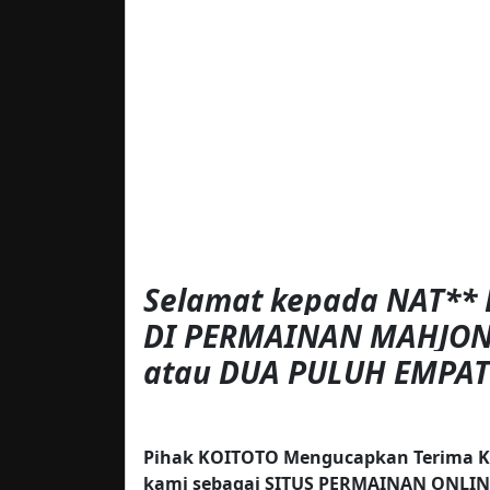
Selamat kepada NAT**
DI PERMAINAN MAHJONG
atau DUA PULUH EMPAT 
Pihak KOITOTO Mengucapkan Terima 
kami sebagai SITUS PERMAINAN ONLI