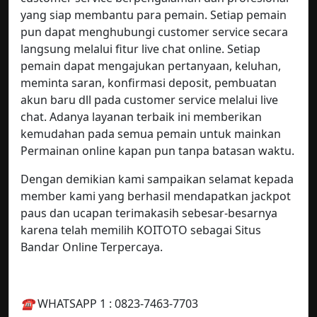
yang siap membantu para pemain. Setiap pemain
pun dapat menghubungi customer service secara
langsung melalui fitur live chat online. Setiap
pemain dapat mengajukan pertanyaan, keluhan,
meminta saran, konfirmasi deposit, pembuatan
akun baru dll pada customer service melalui live
chat. Adanya layanan terbaik ini memberikan
kemudahan pada semua pemain untuk mainkan
Permainan online kapan pun tanpa batasan waktu.
Dengan demikian kami sampaikan selamat kepada
member kami yang berhasil mendapatkan jackpot
paus dan ucapan terimakasih sebesar-besarnya
karena telah memilih KOITOTO sebagai Situs
Bandar Online Terpercaya.
☎️
WHATSAPP 1 : 0823-7463-7703