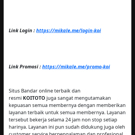
Link Login :
https://mikale.me/login-koi
Link Promosi :
https://mikale.me/promo-koi
Situs Bandar online terbaik dan
resmi
KOITOTO
juga sangat mengutamakan
kepuasan semua membernya dengan memberikan
layanan terbaik untuk semua membernya. Layanan
tersebut bekerja selama 24 jam non stop setiap
harinya. Layanan ini pun sudah didukung juga oleh
customer service berpengalaman dan profesional