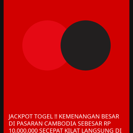
JACKPOT TOGEL !! KEMENANGAN BESAR
DI PASARAN CAMBODIA SEBESAR RP
10.000.000 SECEPAT KILAT LANGSUNG DI