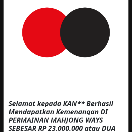
Selamat kepada KAN** Berhasil
Mendapatkan Kemenangan DI
PERMAINAN MAHJONG WAYS
SEBESAR RP 23.000.000 atau DUA