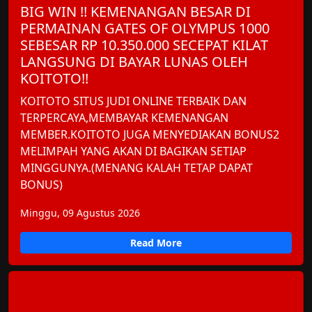
BIG WIN !! KEMENANGAN BESAR DI
PERMAINAN GATES OF OLYMPUS 1000
SEBESAR RP 10.350.000 SECEPAT KILAT
LANGSUNG DI BAYAR LUNAS OLEH
KOITOTO!!
KOITOTO SITUS JUDI ONLINE TERBAIK DAN
TERPERCAYA,MEMBAYAR KEMENANGAN
MEMBER.KOITOTO JUGA MENYEDIAKAN BONUS2
MELIMPAH YANG AKAN DI BAGIKAN SETIAP
MINGGUNYA.(MENANG KALAH TETAP DAPAT
BONUS)
Minggu, 09 Agustus 2026
Read More