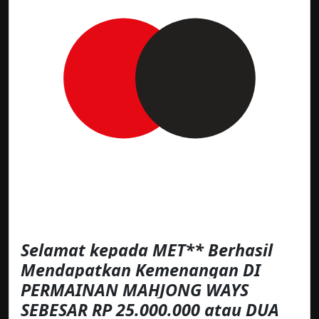
Selamat kepada MET** Berhasil
Mendapatkan Kemenangan DI
PERMAINAN MAHJONG WAYS
SEBESAR RP 25.000.000 atau DUA