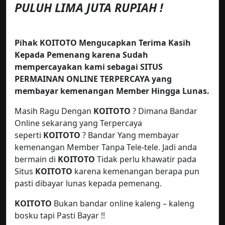
PULUH LIMA JUTA RUPIAH !
Pihak KOITOTO Mengucapkan Terima Kasih
Kepada Pemenang karena Sudah
mempercayakan kami sebagai SITUS
PERMAINAN ONLINE TERPERCAYA yang
membayar kemenangan Member Hingga Lunas.
Masih Ragu Dengan
KOITOTO
? Dimana Bandar
Online sekarang yang Terpercaya
seperti
KOITOTO
? Bandar Yang membayar
kemenangan Member Tanpa Tele-tele. Jadi anda
bermain di
KOITOTO
Tidak perlu khawatir pada
Situs
KOITOTO
karena kemenangan berapa pun
pasti dibayar lunas kepada pemenang.
KOITOTO
Bukan bandar online kaleng – kaleng
bosku tapi Pasti Bayar !!