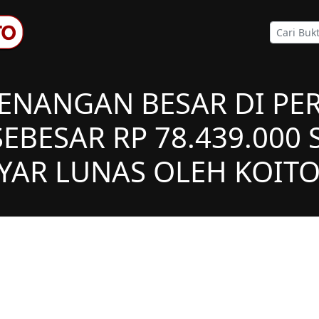
MENANGAN BESAR DI P
BESAR RP 78.439.000 S
AR LUNAS OLEH KOITOT