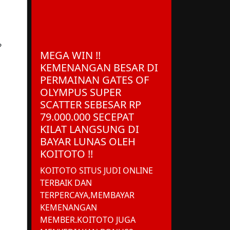
?
MEGA WIN !!
KEMENANGAN BESAR DI
PERMAINAN GATES OF
OLYMPUS SUPER
SCATTER SEBESAR RP
79.000.000 SECEPAT
KILAT LANGSUNG DI
BAYAR LUNAS OLEH
KOITOTO !!
KOITOTO SITUS JUDI ONLINE
TERBAIK DAN
TERPERCAYA,MEMBAYAR
KEMENANGAN
MEMBER.KOITOTO JUGA