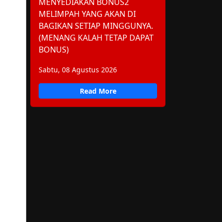
MENYEDIAKAN BONUS2
MELIMPAH YANG AKAN DI
BAGIKAN SETIAP MINGGUNYA.
(MENANG KALAH TETAP DAPAT
BONUS)
Sabtu, 08 Agustus 2026
Read More