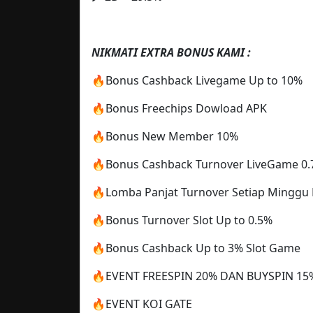
NIKMATI EXTRA BONUS KAMI :
🔥Bonus Cashback Livegame Up to 10%
🔥Bonus Freechips Dowload APK
🔥Bonus New Member 10%
🔥Bonus Cashback Turnover LiveGame 0
🔥Lomba Panjat Turnover Setiap Minggu 
🔥Bonus Turnover Slot Up to 0.5%
🔥Bonus Cashback Up to 3% Slot Game
🔥EVENT FREESPIN 20% DAN BUYSPIN 15
🔥EVENT KOI GATE