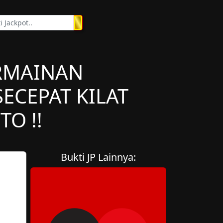
ERMAINAN
ECEPAT KILAT
O !!
Bukti JP Lainnya: