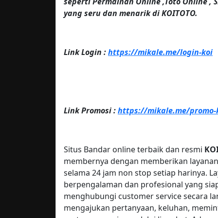
seperti Permainan Online ,Toto Online
yang seru dan menarik di KOITOTO.
Link Login :
https://mikale.me/login-koi
Link Promosi :
https://mikale.me/promo-
Situs Bandar online terbaik dan resmi
KO
membernya dengan memberikan layanan t
selama 24 jam non stop setiap harinya. L
berpengalaman dan profesional yang sia
menghubungi customer service secara lang
mengajukan pertanyaan, keluhan, meminta