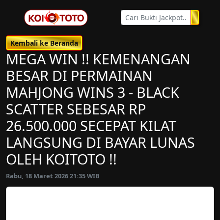
Kembali ke Beranda
MEGA WIN !! KEMENANGAN
BESAR DI PERMAINAN
MAHJONG WINS 3 - BLACK
SCATTER SEBESAR RP
26.500.000 SECEPAT KILAT
LANGSUNG DI BAYAR LUNAS
OLEH KOITOTO !!
Rabu, 18 Maret 2026 21:35 WIB