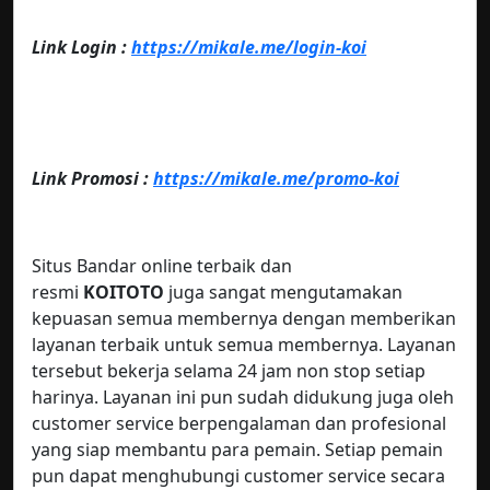
Link Login :
https://mikale.me/login-koi
Link Promosi :
https://mikale.me/promo-koi
Situs Bandar online terbaik dan
resmi
KOITOTO
juga sangat mengutamakan
kepuasan semua membernya dengan memberikan
layanan terbaik untuk semua membernya. Layanan
tersebut bekerja selama 24 jam non stop setiap
harinya. Layanan ini pun sudah didukung juga oleh
customer service berpengalaman dan profesional
yang siap membantu para pemain. Setiap pemain
pun dapat menghubungi customer service secara