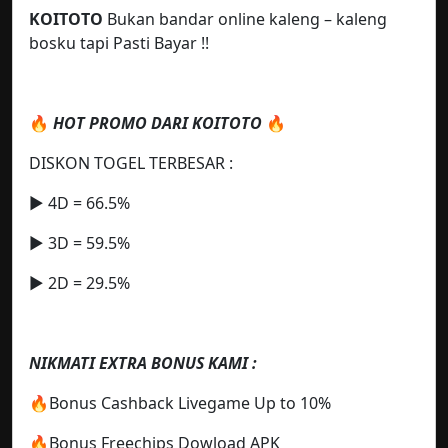
KOITOTO
Bukan bandar online kaleng – kaleng
bosku tapi Pasti Bayar !!
🔥
HOT PROMO DARI KOITOTO
🔥
DISKON TOGEL TERBESAR :
▶️ 4D = 66.5%
▶️ 3D = 59.5%
▶️ 2D = 29.5%
NIKMATI EXTRA BONUS KAMI :
🔥Bonus Cashback Livegame Up to 10%
🔥Bonus Freechips Dowload APK