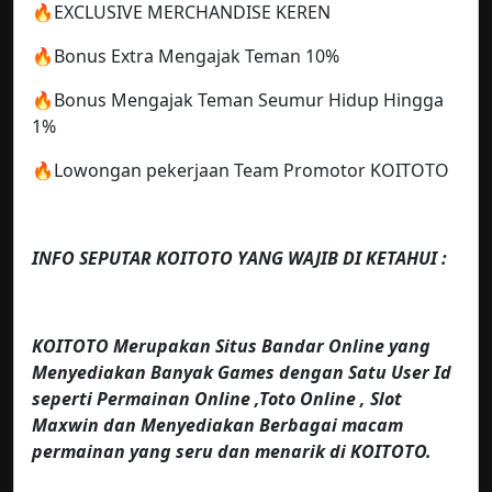
🔥EXCLUSIVE MERCHANDISE KEREN
🔥Bonus Extra Mengajak Teman 10%
🔥Bonus Mengajak Teman Seumur Hidup Hingga
1%
🔥Lowongan pekerjaan Team Promotor KOITOTO
INFO SEPUTAR KOITOTO YANG WAJIB DI KETAHUI :
KOITOTO Merupakan Situs Bandar Online yang
Menyediakan Banyak Games dengan Satu User Id
seperti Permainan Online ,Toto Online , Slot
Maxwin dan Menyediakan Berbagai macam
permainan yang seru dan menarik di KOITOTO.