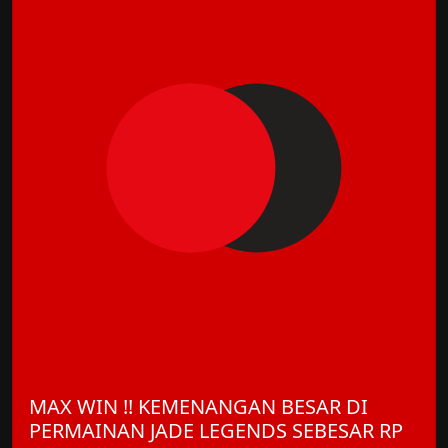
MAX WIN !! KEMENANGAN BESAR DI
PERMAINAN JADE LEGENDS SEBESAR RP