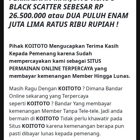
BLACK SCATTER SEBESAR RP
26.500.000 atau DUA PULUH ENAM
JUTA LIMA RATUS RIBU RUPIAH !
Pihak KOITOTO Mengucapkan Terima Kasih
Kepada Pemenang karena Sudah
mempercayakan kami sebagai SITUS
PERMAINAN ONLINE TERPERCAYA yang
membayar kemenangan Member Hingga Lunas.
Masih Ragu Dengan
KOITOTO
? Dimana Bandar
Online sekarang yang Terpercaya
seperti
KOITOTO
? Bandar Yang membayar
kemenangan Member Tanpa Tele-tele. Jadi anda
bermain di
KOITOTO
Tidak perlu khawatir pada
Situs
KOITOTO
karena kemenangan berapa pun
pasti dibayar lunas kepada pemenang.