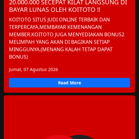
20.000.000 SECEPAT KILAT LANGSUNG DI
BAYAR LUNAS OLEH KOITOTO !!
KOITOTO SITUS JUDI ONLINE TERBAIK DAN
TERPERCAYA,MEMBAYAR KEMENANGAN
MEMBER.KOITOTO JUGA MENYEDIAKAN BONUS2
MELIMPAH YANG AKAN DI BAGIKAN SETIAP
MINGGUNYA.(MENANG KALAH TETAP DAPAT
BONUS)
Jumat, 07 Agustus 2026
Read More