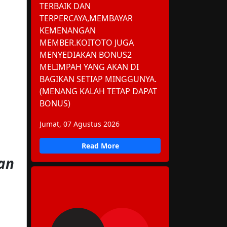
TERBAIK DAN
TERPERCAYA,MEMBAYAR
KEMENANGAN
MEMBER.KOITOTO JUGA
MENYEDIAKAN BONUS2
MELIMPAH YANG AKAN DI
BAGIKAN SETIAP MINGGUNYA.
(MENANG KALAH TETAP DAPAT
BONUS)
Jumat, 07 Agustus 2026
Read More
an