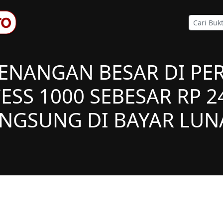
MENANGAN BESAR DI P
ESS 1000 SEBESAR RP 2
LANGSUNG DI BAYAR LUN