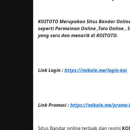
KOITOTO Merupakan Situs Bandar Onlin
seperti Permainan Online ,Toto Online
yang seru dan menarik di KOITOTO.
Link Login :
https://mikale.me/login-koi
Link Promosi :
https://mikale.me/promo-
Situs Bandar online terbaik dan resmi
KO