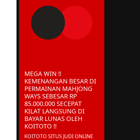
MEGA WIN !!
KEMENANGAN BESAR DI
PERMAINAN MAHJONG
WAYS SEBESAR RP
85.000.000 SECEPAT
KILAT LANGSUNG DI
BAYAR LUNAS OLEH
KOITOTO !!
KOITOTO SITUS JUDI ONLINE