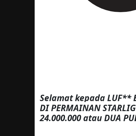
Selamat kepada LUF**
DI PERMAINAN STARLIG
24.000.000 atau DUA P