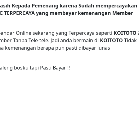
Kasih Kepada Pemenang karena Sudah mempercayakan
NE TERPERCAYA yang membayar kemenangan Member
andar Online sekarang yang Terpercaya seperti
KOITOTO
r Tanpa Tele-tele. Jadi anda bermain di
KOITOTO
Tidak
a kemenangan berapa pun pasti dibayar lunas
leng bosku tapi Pasti Bayar !!