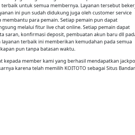
erbaik untuk semua membernya. Layanan tersebut beker
ayanan ini pun sudah didukung juga oleh customer service
p membantu para pemain. Setiap pemain pun dapat
sung melalui fitur live chat online. Setiap pemain dapat
 saran, konfirmasi deposit, pembuatan akun baru dll pad
nya layanan terbaik ini memberikan kemudahan pada semua
kapan pun tanpa batasan waktu.
t kepada member kami yang berhasil mendapatkan jackpo
sarnya karena telah memilih KOITOTO sebagai Situs Banda