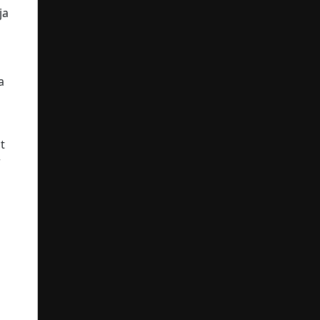
ja
a
t
r