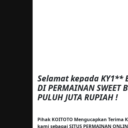
Selamat kepada KY1**
DI PERMAINAN SWEET B
PULUH JUTA RUPIAH !
Pihak KOITOTO Mengucapkan Terima 
kami sebagai SITUS PERMAINAN ONLI