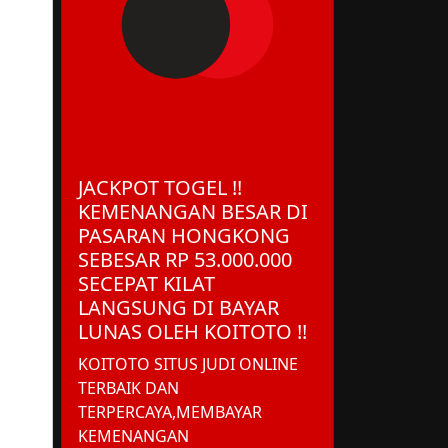
JACKPOT TOGEL !!
KEMENANGAN BESAR DI
PASARAN HONGKONG
SEBESAR RP 53.000.000
SECEPAT KILAT
LANGSUNG DI BAYAR
LUNAS OLEH KOITOTO !!
KOITOTO SITUS JUDI ONLINE
TERBAIK DAN
TERPERCAYA,MEMBAYAR
KEMENANGAN