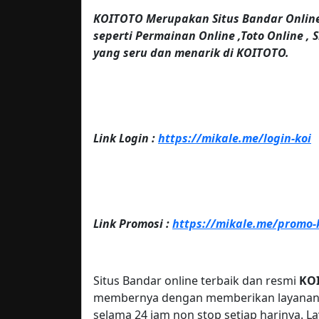
KOITOTO Merupakan Situs Bandar Onlin
seperti Permainan Online ,Toto Online
yang seru dan menarik di KOITOTO.
Link Login :
https://mikale.me/login-koi
Link Promosi :
https://mikale.me/promo-
Situs Bandar online terbaik dan resmi
KO
membernya dengan memberikan layanan t
selama 24 jam non stop setiap harinya. L