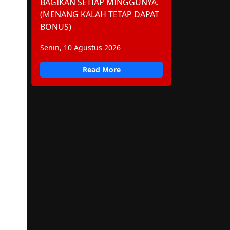
BAGIKAN SETIAP MINGGUNYA.
(MENANG KALAH TETAP DAPAT
BONUS)
Senin, 10 Agustus 2026
Read More