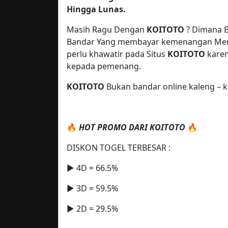
Hingga Lunas.
Masih Ragu Dengan
KOITOTO
? Dimana B
Bandar Yang membayar kemenangan Membe
perlu khawatir pada Situs
KOITOTO
karen
kepada pemenang.
KOITOTO
Bukan bandar online kaleng – ka
🔥
HOT PROMO DARI KOITOTO
🔥
DISKON TOGEL TERBESAR :
▶️ 4D = 66.5%
▶️ 3D = 59.5%
▶️ 2D = 29.5%