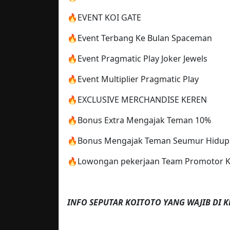
🔥EVENT KOI GATE
🔥Event Terbang Ke Bulan Spaceman
🔥Event Pragmatic Play Joker Jewels
🔥Event Multiplier Pragmatic Play
🔥EXCLUSIVE MERCHANDISE KEREN
🔥Bonus Extra Mengajak Teman 10%
🔥Bonus Mengajak Teman Seumur Hidup
🔥Lowongan pekerjaan Team Promotor 
INFO SEPUTAR KOITOTO YANG WAJIB DI K