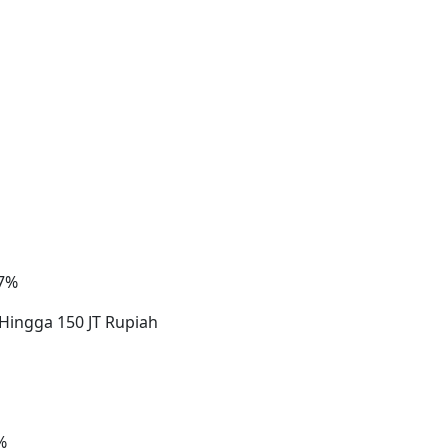
.7%
Hingga 150 JT Rupiah
%