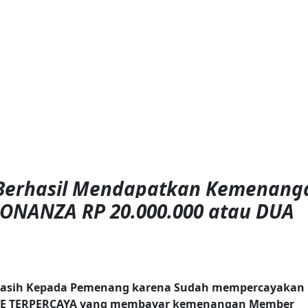
 Berhasil Mendapatkan Kemenang
ONANZA RP 20.000.000 atau DUA
Kasih Kepada Pemenang karena Sudah mempercayakan
NE TERPERCAYA yang membayar kemenangan Member