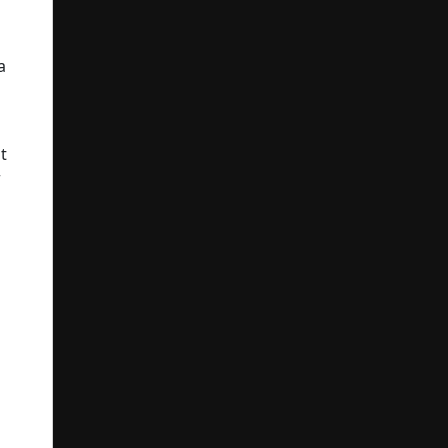
a
t
r