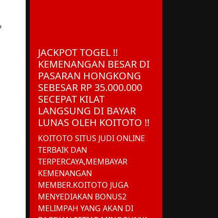
?
JACKPOT TOGEL !!
KEMENANGAN BESAR DI
PASARAN HONGKONG
SEBESAR RP 35.000.000
SECEPAT KILAT
LANGSUNG DI BAYAR
LUNAS OLEH KOITOTO !!
KOITOTO SITUS JUDI ONLINE
TERBAIK DAN
TERPERCAYA,MEMBAYAR
KEMENANGAN
MEMBER.KOITOTO JUGA
MENYEDIAKAN BONUS2
MELIMPAH YANG AKAN DI