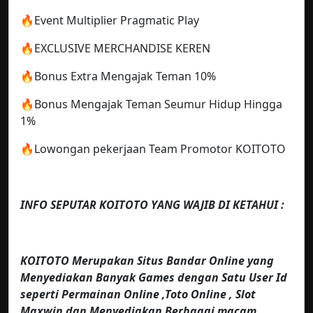
🔥Event Multiplier Pragmatic Play
🔥EXCLUSIVE MERCHANDISE KEREN
🔥Bonus Extra Mengajak Teman 10%
🔥Bonus Mengajak Teman Seumur Hidup Hingga
1%
🔥Lowongan pekerjaan Team Promotor KOITOTO
INFO SEPUTAR KOITOTO YANG WAJIB DI KETAHUI :
KOITOTO Merupakan Situs Bandar Online yang
Menyediakan Banyak Games dengan Satu User Id
seperti Permainan Online ,Toto Online , Slot
Maxwin dan Menyediakan Berbagai macam