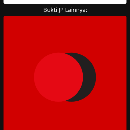
Bukti JP Lainnya: