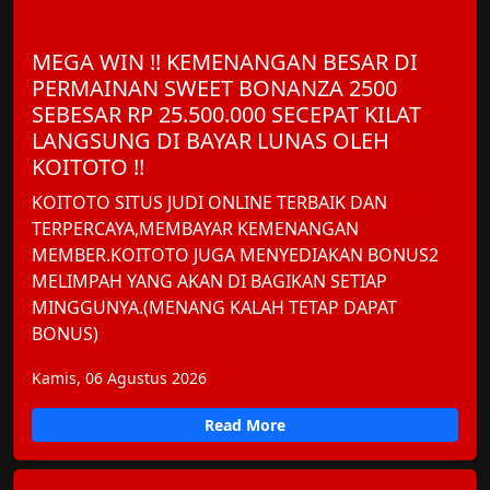
MEGA WIN !! KEMENANGAN BESAR DI
PERMAINAN SWEET BONANZA 2500
SEBESAR RP 25.500.000 SECEPAT KILAT
LANGSUNG DI BAYAR LUNAS OLEH
KOITOTO !!
KOITOTO SITUS JUDI ONLINE TERBAIK DAN
TERPERCAYA,MEMBAYAR KEMENANGAN
MEMBER.KOITOTO JUGA MENYEDIAKAN BONUS2
MELIMPAH YANG AKAN DI BAGIKAN SETIAP
MINGGUNYA.(MENANG KALAH TETAP DAPAT
BONUS)
Kamis, 06 Agustus 2026
Read More