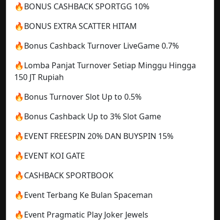
🔥BONUS CASHBACK SPORTGG 10%
🔥BONUS EXTRA SCATTER HITAM
🔥Bonus Cashback Turnover LiveGame 0.7%
🔥Lomba Panjat Turnover Setiap Minggu Hingga
150 JT Rupiah
🔥Bonus Turnover Slot Up to 0.5%
🔥Bonus Cashback Up to 3% Slot Game
🔥EVENT FREESPIN 20% DAN BUYSPIN 15%
🔥EVENT KOI GATE
🔥
CASHBACK SPORTBOOK
🔥Event Terbang Ke Bulan Spaceman
🔥Event Pragmatic Play Joker Jewels