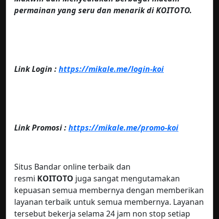
permainan yang seru dan menarik di KOITOTO.
Link Login :
https://mikale.me/login-koi
Link Promosi :
https://mikale.me/promo-koi
Situs Bandar online terbaik dan
resmi
KOITOTO
juga sangat mengutamakan
kepuasan semua membernya dengan memberikan
layanan terbaik untuk semua membernya. Layanan
tersebut bekerja selama 24 jam non stop setiap