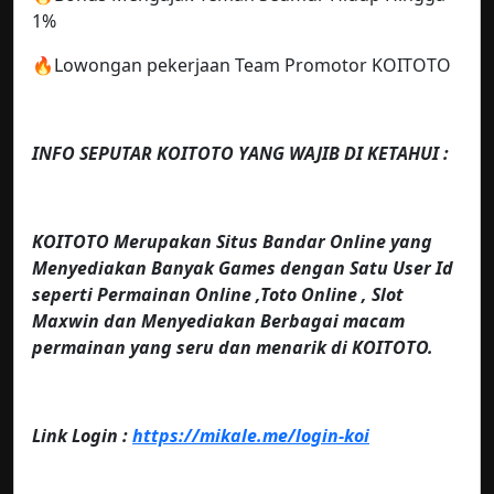
1%
🔥Lowongan pekerjaan Team Promotor KOITOTO
INFO SEPUTAR KOITOTO YANG WAJIB DI KETAHUI :
KOITOTO Merupakan Situs Bandar Online yang
Menyediakan Banyak Games dengan Satu User Id
seperti Permainan Online ,Toto Online , Slot
Maxwin dan Menyediakan Berbagai macam
permainan yang seru dan menarik di KOITOTO.
Link Login :
https://mikale.me/login-koi