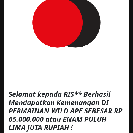
Selamat kepada RIS** Berhasil
Mendapatkan Kemenangan DI
PERMAINAN WILD APE SEBESAR RP
65.000.000 atau ENAM PULUH
LIMA JUTA RUPIAH !