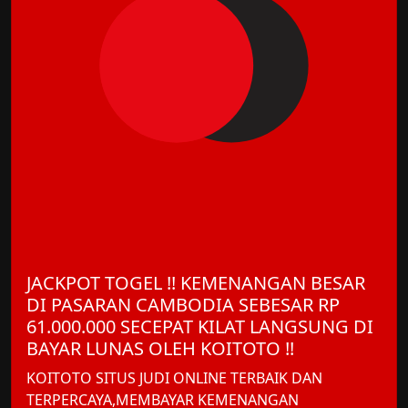
JACKPOT TOGEL !! KEMENANGAN BESAR
DI PASARAN CAMBODIA SEBESAR RP
61.000.000 SECEPAT KILAT LANGSUNG DI
BAYAR LUNAS OLEH KOITOTO !!
KOITOTO SITUS JUDI ONLINE TERBAIK DAN
TERPERCAYA,MEMBAYAR KEMENANGAN