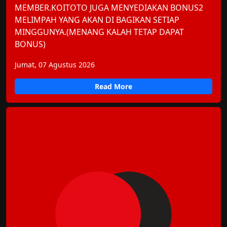
MEMBER.KOITOTO JUGA MENYEDIAKAN BONUS2
MELIMPAH YANG AKAN DI BAGIKAN SETIAP
MINGGUNYA.(MENANG KALAH TETAP DAPAT
BONUS)
Jumat, 07 Agustus 2026
Read More