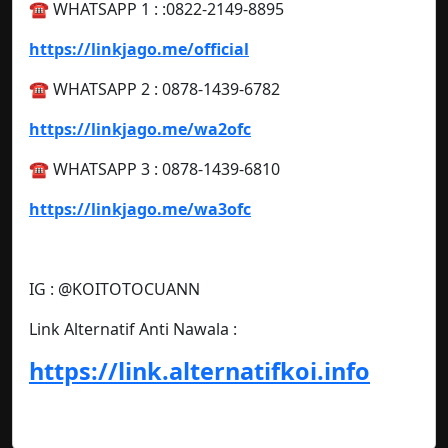
☎️ WHATSAPP 1 : :0822-2149-8895
https://linkjago.me/official
☎️ WHATSAPP 2 : 0878-1439-6782
https://linkjago.me/wa2ofc
☎️ WHATSAPP 3 : 0878-1439-6810
https://linkjago.me/wa3ofc
IG : @KOITOTOCUANN
Link Alternatif Anti Nawala :
https://link.alternatifkoi.info