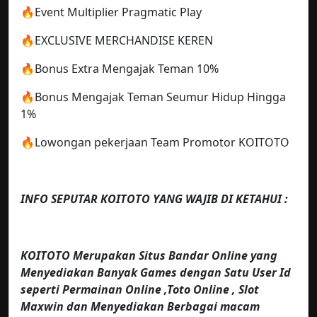
🔥Event Multiplier Pragmatic Play
🔥EXCLUSIVE MERCHANDISE KEREN
🔥Bonus Extra Mengajak Teman 10%
🔥Bonus Mengajak Teman Seumur Hidup Hingga
1%
🔥Lowongan pekerjaan Team Promotor KOITOTO
INFO SEPUTAR KOITOTO YANG WAJIB DI KETAHUI :
KOITOTO Merupakan Situs Bandar Online yang
Menyediakan Banyak Games dengan Satu User Id
seperti Permainan Online ,Toto Online , Slot
Maxwin dan Menyediakan Berbagai macam