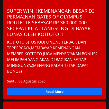
SUPER WIN !! KEMENANGAN BESAR DI
PERMAINAN GATES OF OLYMPUS
ROULETTE SEBESAR RP 360.000.000
SECEPAT KILAT LANGSUNG DI BAYAR
LUNAS OLEH KOITOTO !!
KOITOTO SITUS JUDI ONLINE TERBAIK DAN
TERPERCAYA,MEMBAYAR KEMENANGAN
MEMBER.KOITOTO JUGA MENYEDIAKAN BONUS2
MELIMPAH YANG AKAN DI BAGIKAN SETIAP
MINGGUNYA.(MENANG KALAH TETAP DAPAT
BONUS)
Sabtu, 08 Agustus 2026
Read More