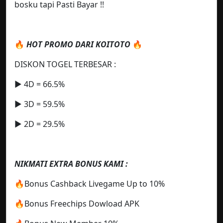
bosku tapi Pasti Bayar !!
🔥
HOT PROMO DARI KOITOTO
🔥
DISKON TOGEL TERBESAR :
▶️ 4D = 66.5%
▶️ 3D = 59.5%
▶️ 2D = 29.5%
NIKMATI EXTRA BONUS KAMI :
🔥Bonus Cashback Livegame Up to 10%
🔥Bonus Freechips Dowload APK