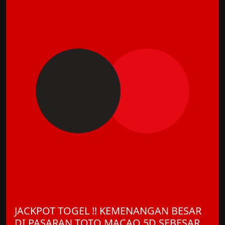
JACKPOT TOGEL !! KEMENANGAN BESAR
DI PASARAN TOTO MACAO 5D SEBESAR