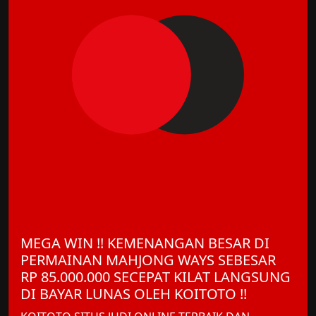
MEGA WIN !! KEMENANGAN BESAR DI
PERMAINAN MAHJONG WAYS SEBESAR
RP 85.000.000 SECEPAT KILAT LANGSUNG
DI BAYAR LUNAS OLEH KOITOTO !!