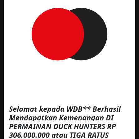
Selamat kepada WDB** Berhasil
Mendapatkan Kemenangan DI
PERMAINAN DUCK HUNTERS RP
306.000.000 atau TIGA RATUS