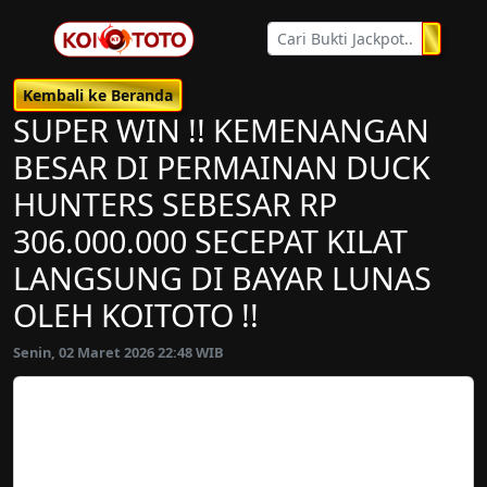
Kembali ke Beranda
SUPER WIN !! KEMENANGAN
BESAR DI PERMAINAN DUCK
HUNTERS SEBESAR RP
306.000.000 SECEPAT KILAT
LANGSUNG DI BAYAR LUNAS
OLEH KOITOTO !!
Senin, 02 Maret 2026 22:48 WIB