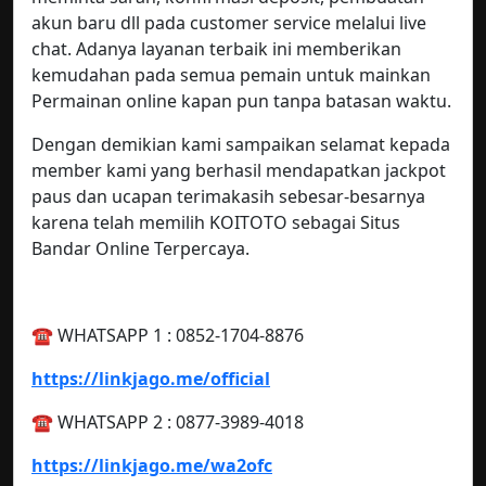
akun baru dll pada customer service melalui live
chat. Adanya layanan terbaik ini memberikan
kemudahan pada semua pemain untuk mainkan
Permainan online kapan pun tanpa batasan waktu.
Dengan demikian kami sampaikan selamat kepada
member kami yang berhasil mendapatkan jackpot
paus dan ucapan terimakasih sebesar-besarnya
karena telah memilih KOITOTO sebagai Situs
Bandar Online Terpercaya.
☎️ WHATSAPP 1 : 0852-1704-8876
https://linkjago.me/official
☎️ WHATSAPP 2 : 0877-3989-4018
https://linkjago.me/wa2ofc