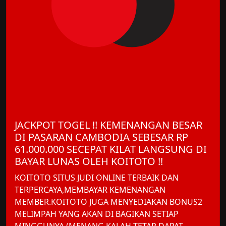
JACKPOT TOGEL !! KEMENANGAN BESAR
DI PASARAN CAMBODIA SEBESAR RP
61.000.000 SECEPAT KILAT LANGSUNG DI
BAYAR LUNAS OLEH KOITOTO !!
KOITOTO SITUS JUDI ONLINE TERBAIK DAN
TERPERCAYA,MEMBAYAR KEMENANGAN
MEMBER.KOITOTO JUGA MENYEDIAKAN BONUS2
MELIMPAH YANG AKAN DI BAGIKAN SETIAP
MINGGUNYA.(MENANG KALAH TETAP DAPAT