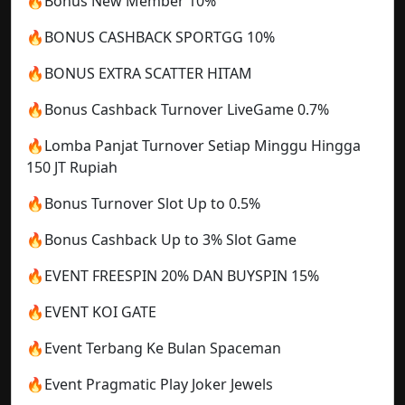
🔥Bonus New Member 10%
🔥BONUS CASHBACK SPORTGG 10%
🔥BONUS EXTRA SCATTER HITAM
🔥Bonus Cashback Turnover LiveGame 0.7%
🔥Lomba Panjat Turnover Setiap Minggu Hingga
150 JT Rupiah
🔥Bonus Turnover Slot Up to 0.5%
🔥Bonus Cashback Up to 3% Slot Game
🔥EVENT FREESPIN 20% DAN BUYSPIN 15%
🔥EVENT KOI GATE
🔥Event Terbang Ke Bulan Spaceman
🔥Event Pragmatic Play Joker Jewels