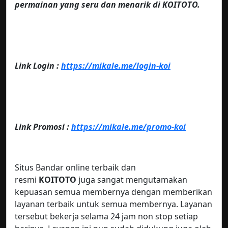
permainan yang seru dan menarik di KOITOTO.
Link Login :
https://mikale.me/login-koi
Link Promosi :
https://mikale.me/promo-koi
Situs Bandar online terbaik dan
resmi
KOITOTO
juga sangat mengutamakan
kepuasan semua membernya dengan memberikan
layanan terbaik untuk semua membernya. Layanan
tersebut bekerja selama 24 jam non stop setiap