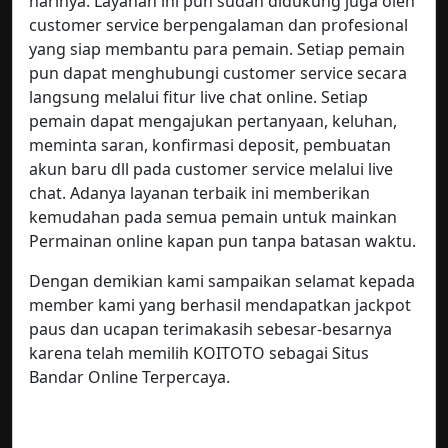
harinya. Layanan ini pun sudah didukung juga oleh
customer service berpengalaman dan profesional
yang siap membantu para pemain. Setiap pemain
pun dapat menghubungi customer service secara
langsung melalui fitur live chat online. Setiap
pemain dapat mengajukan pertanyaan, keluhan,
meminta saran, konfirmasi deposit, pembuatan
akun baru dll pada customer service melalui live
chat. Adanya layanan terbaik ini memberikan
kemudahan pada semua pemain untuk mainkan
Permainan online kapan pun tanpa batasan waktu.
Dengan demikian kami sampaikan selamat kepada
member kami yang berhasil mendapatkan jackpot
paus dan ucapan terimakasih sebesar-besarnya
karena telah memilih KOITOTO sebagai Situs
Bandar Online Terpercaya.